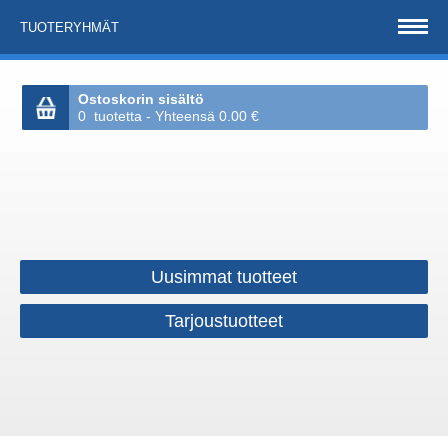
TUOTERYHMÄT
Ostoskorin sisältö
0 tuotetta - Yhteensä 0.00 €
Uusimmat tuotteet
Tarjoustuotteet