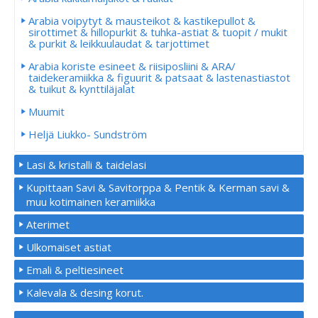
Arabia voipytyt & mausteikot & kastikepullot &
sirottimet & hillopurkit & tuhka-astiat & tuopit / mukit
& purkit & leikkuulaudat & tarjottimet
Arabia koriste esineet & riisiposliini & ARA/
taidekeramiikka & figuurit & patsaat & lastenastiastot
& tuikut & kynttiläjalat
Muumit
Heljä Liukko- Sundström
Lasi & kristalli & taidelasi
Kupittaan Savi & Savitorppa & Pentik & Kerman savi &
muu kotimainen keramiikka
Aterimet
Ulkomaiset astiat
Emali & peltiesineet
Kalevala & desing korut.