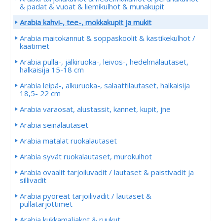
& padat & vuoat & liemikulhot & munakupit
Arabia kahvi-, tee-, mokkakupit ja mukit
Arabia maitokannut & soppaskoolit & kastikekulhot /
kaatimet
Arabia pulla-, jälkiruoka-, leivos-, hedelmälautaset,
halkaisija 15-18 cm
Arabia leipä-, alkuruoka-, salaattilautaset, halkaisija
18,5- 22 cm
Arabia varaosat, alustassit, kannet, kupit, jne
Arabia seinälautaset
Arabia matalat ruokalautaset
Arabia syvät ruokalautaset, murokulhot
Arabia ovaalit tarjoiluvadit / lautaset & paistivadit ja
sillivadit
Arabia pyöreät tarjoilivadit / lautaset &
pullatarjottimet
Arabia kukkamaljakot & ruukut