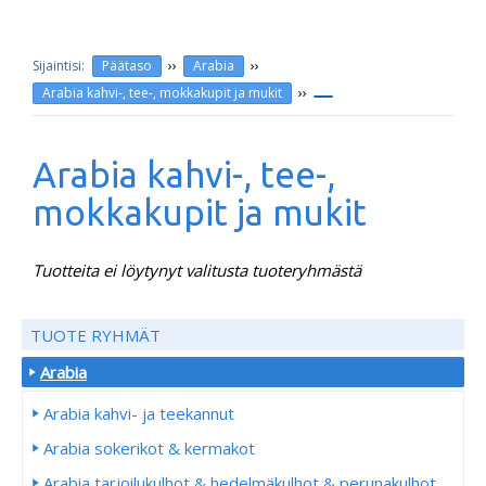
››
››
Päätaso
Arabia
››
Arabia kahvi-, tee-, mokkakupit ja mukit
Arabia kahvi-, tee-,
mokkakupit ja mukit
Tuotteita ei löytynyt valitusta tuoteryhmästä
TUOTE RYHMÄT
Arabia
Arabia kahvi- ja teekannut
Arabia sokerikot & kermakot
Arabia tarjoilukulhot & hedelmäkulhot & perunakulhot