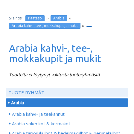
››
››
Päätaso
Arabia
››
Arabia kahvi-, tee-, mokkakupit ja mukit
Arabia kahvi-, tee-,
mokkakupit ja mukit
Tuotteita ei löytynyt valitusta tuoteryhmästä
TUOTE RYHMÄT
Arabia
Arabia kahvi- ja teekannut
Arabia sokerikot & kermakot
Arabia tarjoilukulhot & hedelmäkulhot & perunakulhot