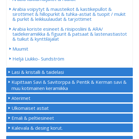
Arabia voipytyt & mausteikot & kastikepullot &
sirottimet & hillopurkit & tuhka-astiat & tuopit / mukit
& purkit & leikkuulaudat & tarjottimet
Arabia koriste esineet & riisiposliini & ARA/
taidekeramiikka & figuurit & patsaat & lastenastiastot
& tuikut & kynttiläjalat
Muumit
Heljä Liukko- Sundström
Lasi & kristalli & taidelasi
Kupittaan Savi & Savitorppa & Pentik & Kerman savi &
muu kotimainen keramiikka
Aterimet
Ulkomaiset astiat
Emali & peltiesineet
Kalevala & desing korut.