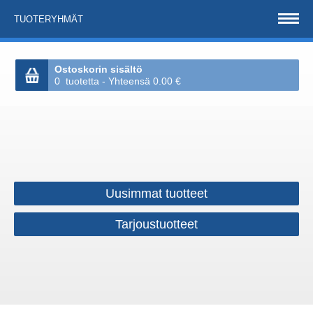
TUOTERYHMÄT
Ostoskorin sisältö
0 tuotetta - Yhteensä 0.00 €
Uusimmat tuotteet
Tarjoustuotteet