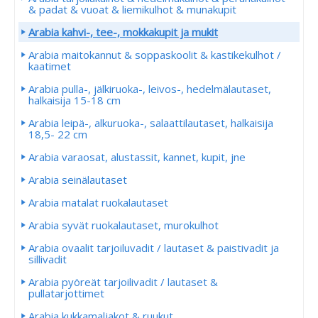
& padat & vuoat & liemikulhot & munakupit
Arabia kahvi-, tee-, mokkakupit ja mukit
Arabia maitokannut & soppaskoolit & kastikekulhot /
kaatimet
Arabia pulla-, jälkiruoka-, leivos-, hedelmälautaset,
halkaisija 15-18 cm
Arabia leipä-, alkuruoka-, salaattilautaset, halkaisija
18,5- 22 cm
Arabia varaosat, alustassit, kannet, kupit, jne
Arabia seinälautaset
Arabia matalat ruokalautaset
Arabia syvät ruokalautaset, murokulhot
Arabia ovaalit tarjoiluvadit / lautaset & paistivadit ja
sillivadit
Arabia pyöreät tarjoilivadit / lautaset &
pullatarjottimet
Arabia kukkamaljakot & ruukut