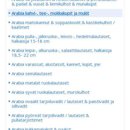
& padat & vuoat & liemikulhot & munakupit
Arabia kahvi-, tee-, mokkakupit ja mukit
Arabia maitokannut & soppaskoolit & kastikekulhot /
kaatimet
Arabia pulla-, jälkiruoka-, leivos-, hedelmälautaset,
halkaisija 15-18 cm
Arabia leipä-, alkuruoka-, salaattilautaset, halkaisija
18,5- 22 cm
Arabia varaosat, alustassit, kannet, kupit, jne
Arabia seinälautaset
Arabia matalat ruokalautaset
Arabia syvät ruokalautaset, murokulhot
Arabia ovaalit tarjoiluvadit / lautaset & paistivadit ja
sillivadit
Arabia pyöreät tarjoilivadit / lautaset &
pullatarjottimet
Arabia kukkamaljakot & ruukut