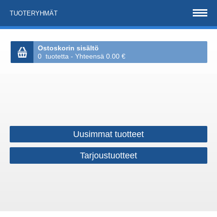
TUOTERYHMÄT
Ostoskorin sisältö
0 tuotetta - Yhteensä 0.00 €
Uusimmat tuotteet
Tarjoustuotteet