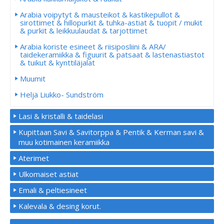
Arabia voipytyt & mausteikot & kastikepullot &
sirottimet & hillopurkit & tuhka-astiat & tuopit / mukit
& purkit & leikkuulaudat & tarjottimet
Arabia koriste esineet & riisiposliini & ARA/
taidekeramiikka & figuurit & patsaat & lastenastiastot
& tuikut & kynttiläjalat
Muumit
Heljä Liukko- Sundström
Lasi & kristalli & taidelasi
Kupittaan Savi & Savitorppa & Pentik & Kerman savi &
muu kotimainen keramiikka
Aterimet
Ulkomaiset astiat
Emali & peltiesineet
Kalevala & desing korut.