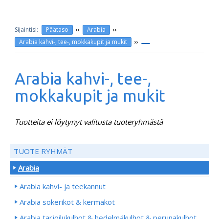
››
››
Päätaso
Arabia
››
Arabia kahvi-, tee-, mokkakupit ja mukit
Arabia kahvi-, tee-,
mokkakupit ja mukit
Tuotteita ei löytynyt valitusta tuoteryhmästä
TUOTE RYHMÄT
Arabia
Arabia kahvi- ja teekannut
Arabia sokerikot & kermakot
Arabia tarjoilukulhot & hedelmäkulhot & perunakulhot