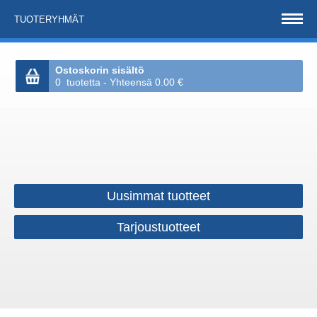
TUOTERYHMÄT
Ostoskorin sisältö
0 tuotetta - Yhteensä 0.00 €
Uusimmat tuotteet
Tarjoustuotteet