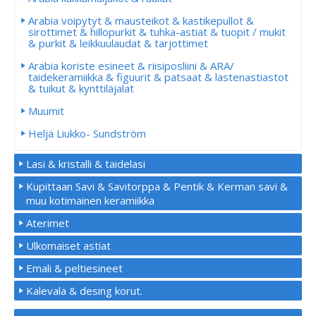
Arabia voipytyt & mausteikot & kastikepullot &
sirottimet & hillopurkit & tuhka-astiat & tuopit / mukit
& purkit & leikkuulaudat & tarjottimet
Arabia koriste esineet & riisiposliini & ARA/
taidekeramiikka & figuurit & patsaat & lastenastiastot
& tuikut & kynttiläjalat
Muumit
Heljä Liukko- Sundström
Lasi & kristalli & taidelasi
Kupittaan Savi & Savitorppa & Pentik & Kerman savi &
muu kotimainen keramiikka
Aterimet
Ulkomaiset astiat
Emali & peltiesineet
Kalevala & desing korut.