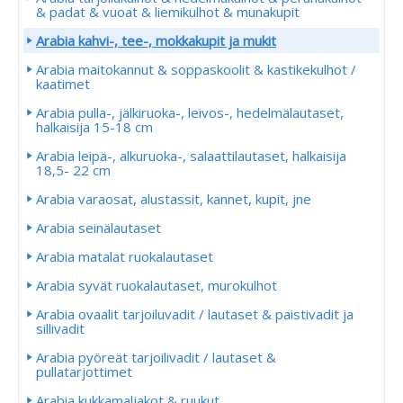
& padat & vuoat & liemikulhot & munakupit
Arabia kahvi-, tee-, mokkakupit ja mukit
Arabia maitokannut & soppaskoolit & kastikekulhot /
kaatimet
Arabia pulla-, jälkiruoka-, leivos-, hedelmälautaset,
halkaisija 15-18 cm
Arabia leipä-, alkuruoka-, salaattilautaset, halkaisija
18,5- 22 cm
Arabia varaosat, alustassit, kannet, kupit, jne
Arabia seinälautaset
Arabia matalat ruokalautaset
Arabia syvät ruokalautaset, murokulhot
Arabia ovaalit tarjoiluvadit / lautaset & paistivadit ja
sillivadit
Arabia pyöreät tarjoilivadit / lautaset &
pullatarjottimet
Arabia kukkamaljakot & ruukut