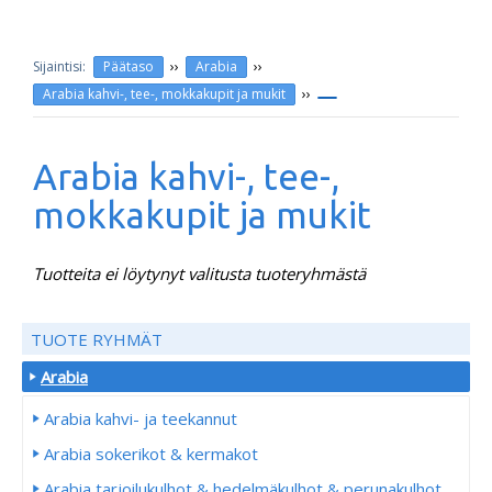
››
››
Päätaso
Arabia
››
Arabia kahvi-, tee-, mokkakupit ja mukit
Arabia kahvi-, tee-,
mokkakupit ja mukit
Tuotteita ei löytynyt valitusta tuoteryhmästä
TUOTE RYHMÄT
Arabia
Arabia kahvi- ja teekannut
Arabia sokerikot & kermakot
Arabia tarjoilukulhot & hedelmäkulhot & perunakulhot