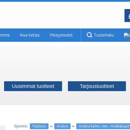
tamme
Kiva tietää
Yhteystiedot
Tuotehaku
Uusimmat tuotteet
Tarjoustuotteet
››
››
Päätaso
Arabia
Arabia kahvi-, tee-, mokkakupit