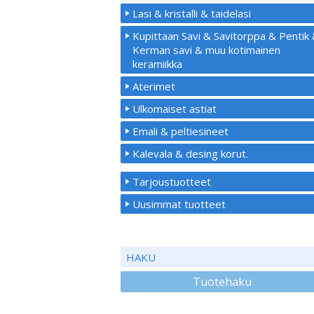
Lasi & kristalli & taidelasi
Kupittaan Savi & Savitorppa & Pentik
Kerman savi & muu kotimainen
keramiikka
Aterimet
Ulkomaiset astiat
Emali & peltiesineet
Kalevala & desing korut.
Tarjoustuotteet
Uusimmat tuotteet
HAKU
Tuotehaku