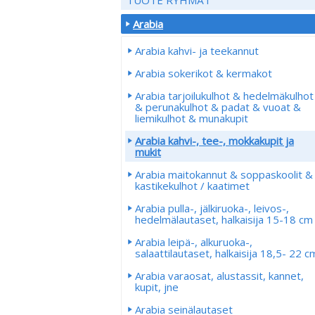
Arabia
Arabia kahvi- ja teekannut
Arabia sokerikot & kermakot
Arabia tarjoilukulhot & hedelmäkulhot
& perunakulhot & padat & vuoat &
liemikulhot & munakupit
Arabia kahvi-, tee-, mokkakupit ja
mukit
Arabia maitokannut & soppaskoolit &
kastikekulhot / kaatimet
Arabia pulla-, jälkiruoka-, leivos-,
hedelmälautaset, halkaisija 15-18 cm
Arabia leipä-, alkuruoka-,
salaattilautaset, halkaisija 18,5- 22 c
Arabia varaosat, alustassit, kannet,
kupit, jne
Arabia seinälautaset