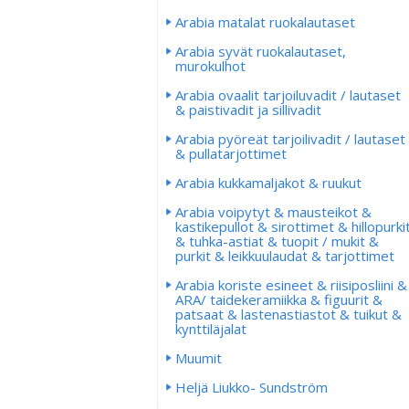
Arabia matalat ruokalautaset
Arabia syvät ruokalautaset,
murokulhot
Arabia ovaalit tarjoiluvadit / lautaset
& paistivadit ja sillivadit
Arabia pyöreät tarjoilivadit / lautaset
& pullatarjottimet
Arabia kukkamaljakot & ruukut
Arabia voipytyt & mausteikot &
kastikepullot & sirottimet & hillopurki
& tuhka-astiat & tuopit / mukit &
purkit & leikkuulaudat & tarjottimet
Arabia koriste esineet & riisiposliini &
ARA/ taidekeramiikka & figuurit &
patsaat & lastenastiastot & tuikut &
kynttiläjalat
Muumit
Heljä Liukko- Sundström