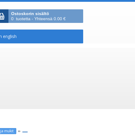
Ostoskorin sisältö
0 tuotetta - Yhteensä 0.00 €
››
 ja mukit