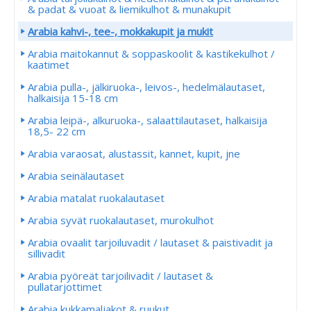
& padat & vuoat & liemikulhot & munakupit
Arabia kahvi-, tee-, mokkakupit ja mukit
Arabia maitokannut & soppaskoolit & kastikekulhot /
kaatimet
Arabia pulla-, jälkiruoka-, leivos-, hedelmälautaset,
halkaisija 15-18 cm
Arabia leipä-, alkuruoka-, salaattilautaset, halkaisija
18,5- 22 cm
Arabia varaosat, alustassit, kannet, kupit, jne
Arabia seinälautaset
Arabia matalat ruokalautaset
Arabia syvät ruokalautaset, murokulhot
Arabia ovaalit tarjoiluvadit / lautaset & paistivadit ja
sillivadit
Arabia pyöreät tarjoilivadit / lautaset &
pullatarjottimet
Arabia kukkamaljakot & ruukut