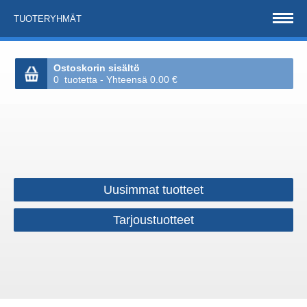
TUOTERYHMÄT
Ostoskorin sisältö
0 tuotetta - Yhteensä 0.00 €
Uusimmat tuotteet
Tarjoustuotteet