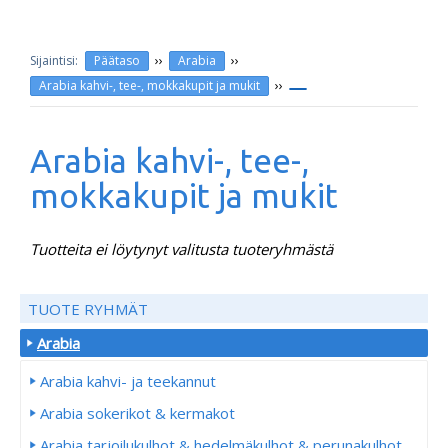
››
››
Päätaso
Arabia
››
Arabia kahvi-, tee-, mokkakupit ja mukit
Arabia kahvi-, tee-,
mokkakupit ja mukit
Tuotteita ei löytynyt valitusta tuoteryhmästä
TUOTE RYHMÄT
Arabia
Arabia kahvi- ja teekannut
Arabia sokerikot & kermakot
Arabia tarjoilukulhot & hedelmäkulhot & perunakulhot