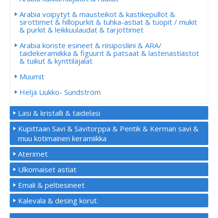
Arabia voipytyt & mausteikot & kastikepullot &
sirottimet & hillopurkit & tuhka-astiat & tuopit / mukit
& purkit & leikkuulaudat & tarjottimet
Arabia koriste esineet & riisiposliini & ARA/
taidekeramiikka & figuurit & patsaat & lastenastiastot
& tuikut & kynttiläjalat
Muumit
Heljä Liukko- Sundström
Lasi & kristalli & taidelasi
Kupittaan Savi & Savitorppa & Pentik & Kerman savi &
muu kotimainen keramiikka
Aterimet
Ulkomaiset astiat
Emali & peltiesineet
Kalevala & desing korut.