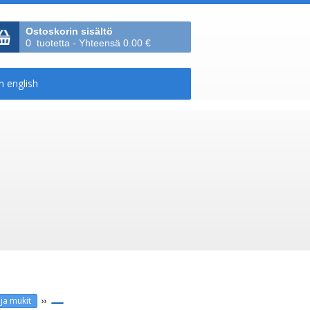
Ostoskorin sisältö
0 tuotetta - Yhteensä 0.00 €
››
 ja mukit