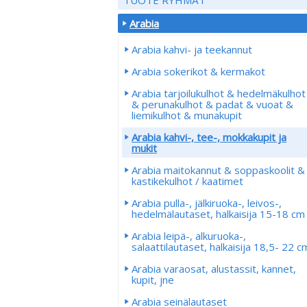
Arabia
Arabia kahvi- ja teekannut
Arabia sokerikot & kermakot
Arabia tarjoilukulhot & hedelmäkulhot
& perunakulhot & padat & vuoat &
liemikulhot & munakupit
Arabia kahvi-, tee-, mokkakupit ja
mukit
Arabia maitokannut & soppaskoolit &
kastikekulhot / kaatimet
Arabia pulla-, jälkiruoka-, leivos-,
hedelmälautaset, halkaisija 15-18 cm
Arabia leipä-, alkuruoka-,
salaattilautaset, halkaisija 18,5- 22 c
Arabia varaosat, alustassit, kannet,
kupit, jne
Arabia seinälautaset