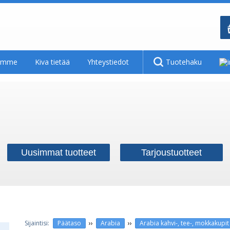
tamme
Kiva tietää
Yhteystiedot
Tuotehaku
Uusimmat tuotteet
Tarjoustuotteet
››
››
Päätaso
Arabia
Arabia kahvi-, tee-, mokkakupit