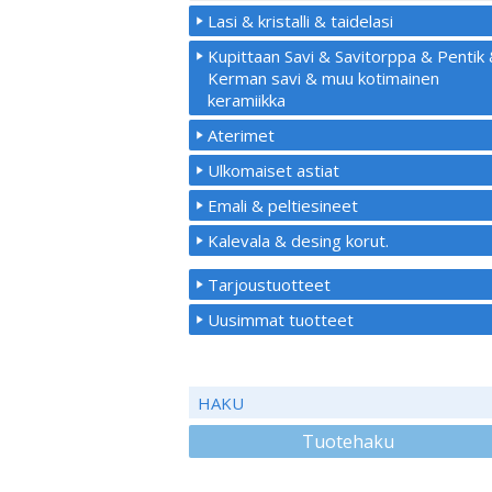
Lasi & kristalli & taidelasi
Kupittaan Savi & Savitorppa & Pentik
Kerman savi & muu kotimainen
keramiikka
Aterimet
Ulkomaiset astiat
Emali & peltiesineet
Kalevala & desing korut.
Tarjoustuotteet
Uusimmat tuotteet
HAKU
Tuotehaku