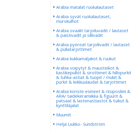
Arabia matalat ruokalautaset
Arabia syvät ruokalautaset,
murokulhot
Arabia ovaalit tarjoiluvadit / lautaset
& paistivadit ja sillivadit
Arabia pyöreät tarjoilivadit / lautaset
& pullatarjottimet
Arabia kukkamaljakot & ruukut
Arabia voipytyt & mausteikot &
kastikepullot & sirottimet & hillopurki
& tuhka-astiat & tuopit / mukit &
purkit & leikkuulaudat & tarjottimet
Arabia koriste esineet & riisiposliini &
ARA/ taidekeramiikka & figuurit &
patsaat & lastenastiastot & tuikut &
kynttiläjalat
Muumit
Heljä Liukko- Sundström