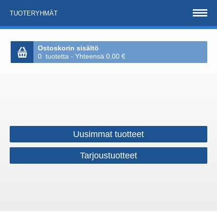
TUOTERYHMÄT
Ostoskorin sisältö
0 tuotetta - Yhteensä 0.00 €
Uusimmat tuotteet
Tarjoustuotteet