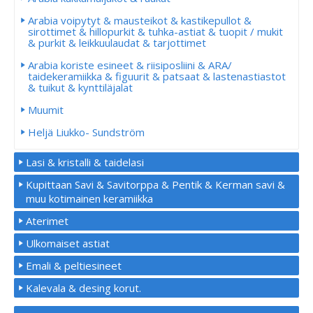
Arabia voipytyt & mausteikot & kastikepullot &
sirottimet & hillopurkit & tuhka-astiat & tuopit / mukit
& purkit & leikkuulaudat & tarjottimet
Arabia koriste esineet & riisiposliini & ARA/
taidekeramiikka & figuurit & patsaat & lastenastiastot
& tuikut & kynttiläjalat
Muumit
Heljä Liukko- Sundström
Lasi & kristalli & taidelasi
Kupittaan Savi & Savitorppa & Pentik & Kerman savi &
muu kotimainen keramiikka
Aterimet
Ulkomaiset astiat
Emali & peltiesineet
Kalevala & desing korut.