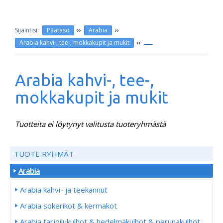
››
››
Päätaso
Arabia
››
Arabia kahvi-, tee-, mokkakupit ja mukit
Arabia kahvi-, tee-,
mokkakupit ja mukit
Tuotteita ei löytynyt valitusta tuoteryhmästä
TUOTE RYHMÄT
Arabia
Arabia kahvi- ja teekannut
Arabia sokerikot & kermakot
Arabia tarjoilukulhot & hedelmäkulhot & perunakulhot