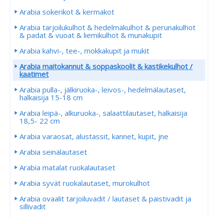
Arabia sokerikot & kermakot
Arabia tarjoilukulhot & hedelmäkulhot & perunakulhot
& padat & vuoat & liemikulhot & munakupit
Arabia kahvi-, tee-, mokkakupit ja mukit
Arabia maitokannut & soppaskoolit & kastikekulhot /
kaatimet
Arabia pulla-, jälkiruoka-, leivos-, hedelmälautaset,
halkaisija 15-18 cm
Arabia leipä-, alkuruoka-, salaattilautaset, halkaisija
18,5- 22 cm
Arabia varaosat, alustassit, kannet, kupit, jne
Arabia seinälautaset
Arabia matalat ruokalautaset
Arabia syvät ruokalautaset, murokulhot
Arabia ovaalit tarjoiluvadit / lautaset & paistivadit ja
sillivadit