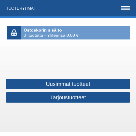
TUOTERYHMÄT
Ostoskorin sisältö
0 tuotetta - Yhteensä 0.00 €
Uusimmat tuotteet
Tarjoustuotteet