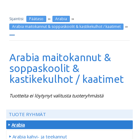
››
››
Päätaso
Arabia
››
Arabia maitokannut & soppaskoolit & kastikekulhot / kaatimet
Arabia maitokannut &
soppaskoolit &
kastikekulhot / kaatimet
Tuotteita ei löytynyt valitusta tuoteryhmästä
TUOTE RYHMÄT
Arabia
Arabia kahvi- ja teekannut