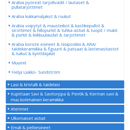
Arabia pyöreät tarjoilivadit / lautaset &
pullatarjottimet
Arabia kukkamaljakot & ruukut
Arabia voipytyt & mausteikot & kastikepullot &
sirottimet & hillopurkit & tuhka-astiat & tuopit / mukit
& purkit & leikkuulaudat & tarjottimet
Arabia koriste esineet & riisiposliini & ARA/
taidekeramiikka & figuurit & patsaat & lastenastiastot
& tuikut & kynttiläjalat
Muumit
Heljä Liukko- Sundström
Lasi & kristalli & taidelasi
Kupittaan Savi & Savitorppa & Pentik & Kerman savi &
muu kotimainen keramiikka
Aterimet
Ulkomaiset astiat
Emali & peltiesineet