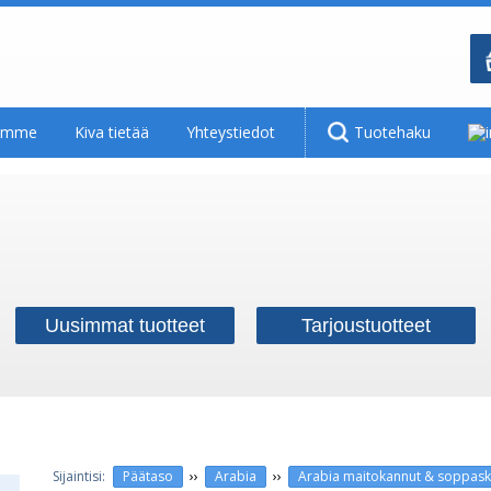
tamme
Kiva tietää
Yhteystiedot
Tuotehaku
Uusimmat tuotteet
Tarjoustuotteet
››
››
Päätaso
Arabia
Arabia maitokannut & soppaskoo