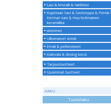
Lasi & kristalli & taidelasi
Kupittaan Savi & Savitorppa & Pentik
Kerman savi & muu kotimainen
keramiikka
Aterimet
Ulkomaiset astiat
Emali & peltiesineet
Kalevala & desing korut.
Tarjoustuotteet
Uusimmat tuotteet
HAKU
Tuotehaku