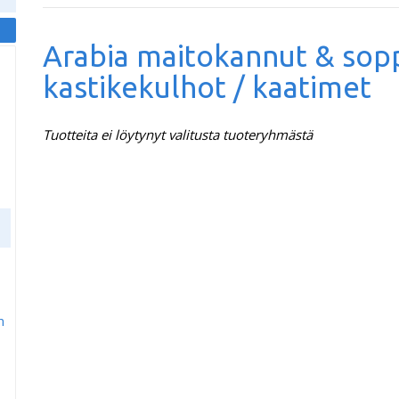
Arabia maitokannut & sop
kastikekulhot / kaatimet
Tuotteita ei löytynyt valitusta tuoteryhmästä
m