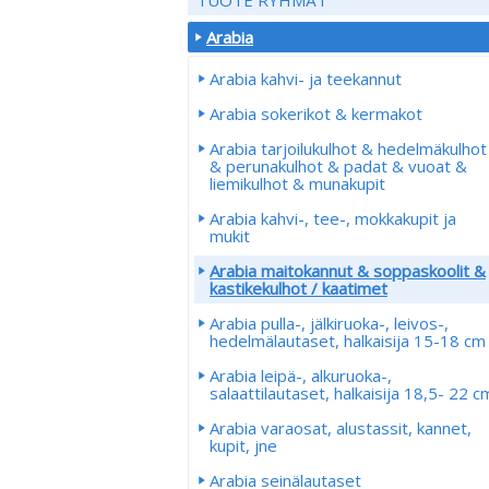
Arabia
Arabia kahvi- ja teekannut
Arabia sokerikot & kermakot
Arabia tarjoilukulhot & hedelmäkulhot
& perunakulhot & padat & vuoat &
liemikulhot & munakupit
Arabia kahvi-, tee-, mokkakupit ja
mukit
Arabia maitokannut & soppaskoolit &
kastikekulhot / kaatimet
Arabia pulla-, jälkiruoka-, leivos-,
hedelmälautaset, halkaisija 15-18 cm
Arabia leipä-, alkuruoka-,
salaattilautaset, halkaisija 18,5- 22 c
Arabia varaosat, alustassit, kannet,
kupit, jne
Arabia seinälautaset