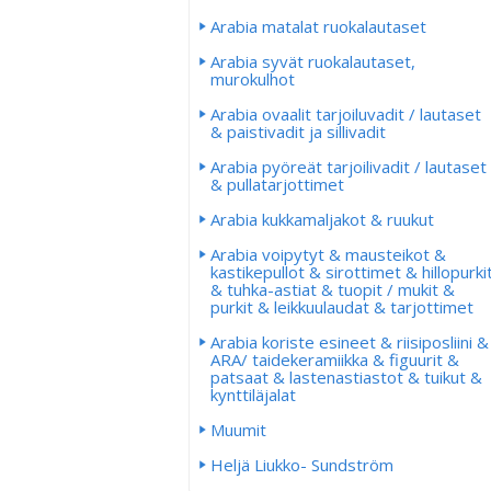
Arabia matalat ruokalautaset
Arabia syvät ruokalautaset,
murokulhot
Arabia ovaalit tarjoiluvadit / lautaset
& paistivadit ja sillivadit
Arabia pyöreät tarjoilivadit / lautaset
& pullatarjottimet
Arabia kukkamaljakot & ruukut
Arabia voipytyt & mausteikot &
kastikepullot & sirottimet & hillopurki
& tuhka-astiat & tuopit / mukit &
purkit & leikkuulaudat & tarjottimet
Arabia koriste esineet & riisiposliini &
ARA/ taidekeramiikka & figuurit &
patsaat & lastenastiastot & tuikut &
kynttiläjalat
Muumit
Heljä Liukko- Sundström