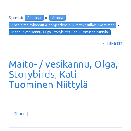
››
››
Päätaso
Arabia
››
Arabia maitokannut & soppaskoolit & kastikekulhot / kaatimet
Maito- / vesikannu, Olga, Storybirds, Kati Tuominen-Niittylä
« Takaisin
Maito- / vesikannu, Olga,
Storybirds, Kati
Tuominen-Niittylä
Share
|