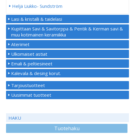
Heljä Liukko- Sundström
Lasi & kristalli & taidelasi
Kupittaan Savi & Savitorppa & Pentik & Kerman savi &
muu kotimainen keramiikka
Aterimet
Ulkomaiset astiat
Emali & peltiesineet
Kalevala & desing korut.
Tarjoustuotteet
Uusimmat tuotteet
HAKU
Tuotehaku