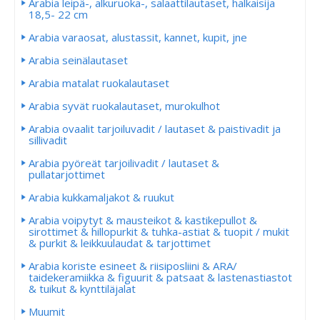
Arabia leipä-, alkuruoka-, salaattilautaset, halkaisija
18,5- 22 cm
Arabia varaosat, alustassit, kannet, kupit, jne
Arabia seinälautaset
Arabia matalat ruokalautaset
Arabia syvät ruokalautaset, murokulhot
Arabia ovaalit tarjoiluvadit / lautaset & paistivadit ja
sillivadit
Arabia pyöreät tarjoilivadit / lautaset &
pullatarjottimet
Arabia kukkamaljakot & ruukut
Arabia voipytyt & mausteikot & kastikepullot &
sirottimet & hillopurkit & tuhka-astiat & tuopit / mukit
& purkit & leikkuulaudat & tarjottimet
Arabia koriste esineet & riisiposliini & ARA/
taidekeramiikka & figuurit & patsaat & lastenastiastot
& tuikut & kynttiläjalat
Muumit