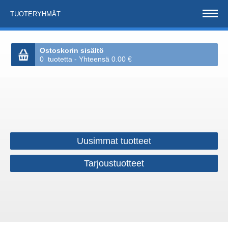
TUOTERYHMÄT
Ostoskorin sisältö
0 tuotetta - Yhteensä 0.00 €
Uusimmat tuotteet
Tarjoustuotteet