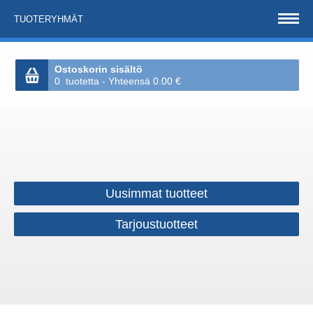
TUOTERYHMÄT
Ostoskorin sisältö
0 tuotetta - Yhteensä 0.00 €
Uusimmat tuotteet
Tarjoustuotteet