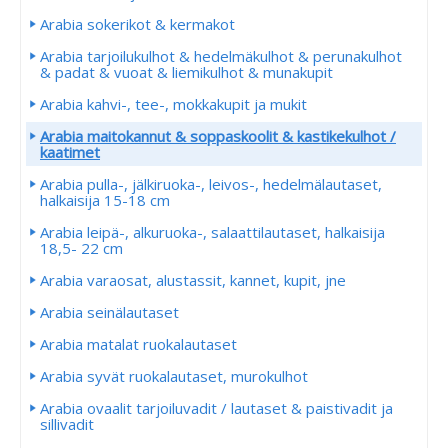
Arabia sokerikot & kermakot
Arabia tarjoilukulhot & hedelmäkulhot & perunakulhot
& padat & vuoat & liemikulhot & munakupit
Arabia kahvi-, tee-, mokkakupit ja mukit
Arabia maitokannut & soppaskoolit & kastikekulhot /
kaatimet
Arabia pulla-, jälkiruoka-, leivos-, hedelmälautaset,
halkaisija 15-18 cm
Arabia leipä-, alkuruoka-, salaattilautaset, halkaisija
18,5- 22 cm
Arabia varaosat, alustassit, kannet, kupit, jne
Arabia seinälautaset
Arabia matalat ruokalautaset
Arabia syvät ruokalautaset, murokulhot
Arabia ovaalit tarjoiluvadit / lautaset & paistivadit ja
sillivadit