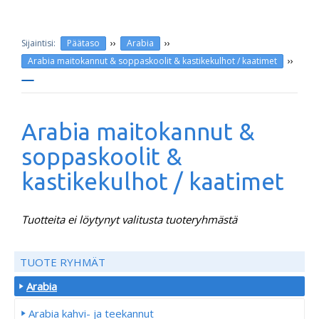
››
››
Päätaso
Arabia
››
Arabia maitokannut & soppaskoolit & kastikekulhot / kaatimet
Arabia maitokannut &
soppaskoolit &
kastikekulhot / kaatimet
Tuotteita ei löytynyt valitusta tuoteryhmästä
TUOTE RYHMÄT
Arabia
Arabia kahvi- ja teekannut