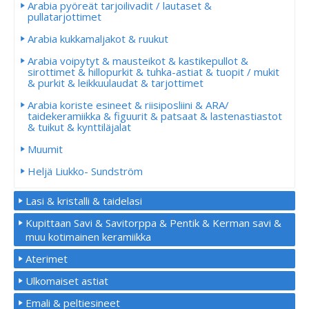
Arabia pyöreät tarjoilivadit / lautaset &
pullatarjottimet
Arabia kukkamaljakot & ruukut
Arabia voipytyt & mausteikot & kastikepullot &
sirottimet & hillopurkit & tuhka-astiat & tuopit / mukit
& purkit & leikkuulaudat & tarjottimet
Arabia koriste esineet & riisiposliini & ARA/
taidekeramiikka & figuurit & patsaat & lastenastiastot
& tuikut & kynttiläjalat
Muumit
Heljä Liukko- Sundström
Lasi & kristalli & taidelasi
Kupittaan Savi & Savitorppa & Pentik & Kerman savi &
muu kotimainen keramiikka
Aterimet
Ulkomaiset astiat
Emali & peltiesineet