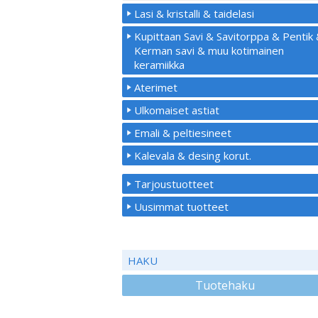
Lasi & kristalli & taidelasi
Kupittaan Savi & Savitorppa & Pentik
Kerman savi & muu kotimainen
keramiikka
Aterimet
Ulkomaiset astiat
Emali & peltiesineet
Kalevala & desing korut.
Tarjoustuotteet
Uusimmat tuotteet
HAKU
Tuotehaku