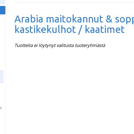
Arabia maitokannut & sop
kastikekulhot / kaatimet
Tuotteita ei löytynyt valitusta tuoteryhmästä
m