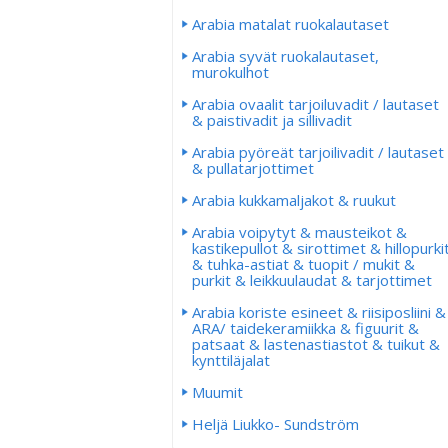
Arabia matalat ruokalautaset
Arabia syvät ruokalautaset,
murokulhot
Arabia ovaalit tarjoiluvadit / lautaset
& paistivadit ja sillivadit
Arabia pyöreät tarjoilivadit / lautaset
& pullatarjottimet
Arabia kukkamaljakot & ruukut
Arabia voipytyt & mausteikot &
kastikepullot & sirottimet & hillopurki
& tuhka-astiat & tuopit / mukit &
purkit & leikkuulaudat & tarjottimet
Arabia koriste esineet & riisiposliini &
ARA/ taidekeramiikka & figuurit &
patsaat & lastenastiastot & tuikut &
kynttiläjalat
Muumit
Heljä Liukko- Sundström