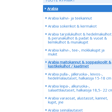
Arabia
Arabia kahvi- ja teekannut
Arabia sokerikot & kermakot
Arabia tarjoilukulhot & hedelmäkulhot
& perunakulhot & padat & vuoat &
liemikulhot & munakupit
Arabia kahvi-, tee-, mokkakupit ja
mukit
Arabia maitokannut & soppaskoolit &
kastikekulhot / kaatimet
Arabia pulla-, jälkiruoka-, leivos-,
hedelmälautaset, halkaisija 15-18 cm
Arabia leipä-, alkuruoka-,
salaattilautaset, halkaisija 18,5- 22 c
Arabia varaosat, alustassit, kannet,
kupit, jne
Arabia seinälautaset