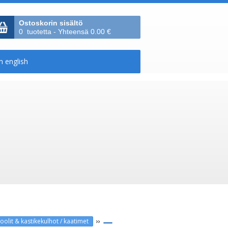
Ostoskorin sisältö
0 tuotetta - Yhteensä 0.00 €
››
lit & kastikekulhot / kaatimet