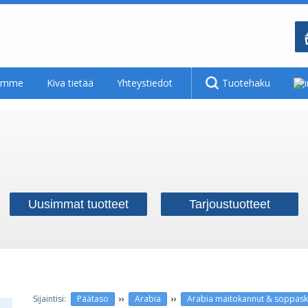
tamme
Kiva tietää
Yhteystiedot
Tuotehaku
Uusimmat tuotteet
Tarjoustuotteet
››
››
Päätaso
Arabia
Arabia maitokannut & soppaskoo