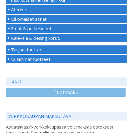
Aterimet
Ulkomaiset astiat
Emali & peltiesineet
Kalevala & desing korut.
Tarjoustuotteet
Uusimmat tuotteet
HAKU
Tuotehaku
VERKKOKAUPAN MAKSUTAVAT
Astiataivas.fi-verkkokaupassa voit maksaa ostoksesi
turvallisesti Paytrailin maksupalvelun kautta.