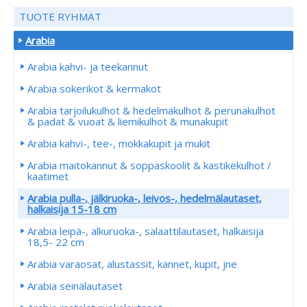
TUOTE RYHMÄT
Arabia
Arabia kahvi- ja teekannut
Arabia sokerikot & kermakot
Arabia tarjoilukulhot & hedelmäkulhot & perunakulhot
& padat & vuoat & liemikulhot & munakupit
Arabia kahvi-, tee-, mokkakupit ja mukit
Arabia maitokannut & soppaskoolit & kastikekulhot /
kaatimet
Arabia pulla-, jälkiruoka-, leivos-, hedelmälautaset,
halkaisija 15-18 cm
Arabia leipä-, alkuruoka-, salaattilautaset, halkaisija
18,5- 22 cm
Arabia varaosat, alustassit, kannet, kupit, jne
Arabia seinälautaset