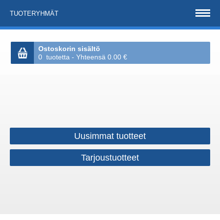
TUOTERYHMÄT
Ostoskorin sisältö
0 tuotetta - Yhteensä 0.00 €
Uusimmat tuotteet
Tarjoustuotteet