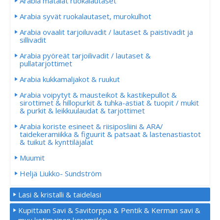
Arabia matalat ruokalautaset
Arabia syvät ruokalautaset, murokulhot
Arabia ovaalit tarjoiluvadit / lautaset & paistivadit ja
sillivadit
Arabia pyöreät tarjoilivadit / lautaset &
pullatarjottimet
Arabia kukkamaljakot & ruukut
Arabia voipytyt & mausteikot & kastikepullot &
sirottimet & hillopurkit & tuhka-astiat & tuopit / mukit
& purkit & leikkuulaudat & tarjottimet
Arabia koriste esineet & riisiposliini & ARA/
taidekeramiikka & figuurit & patsaat & lastenastiastot
& tuikut & kynttiläjalat
Muumit
Heljä Liukko- Sundström
Lasi & kristalli & taidelasi
Kupittaan Savi & Savitorppa & Pentik & Kerman savi &
muu kotimainen keramiikka