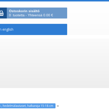
Ostoskorin sisältö
0 tuotetta - Yhteensä 0.00 €
››
os-, hedelmälautaset, halkaisija 15-18 cm