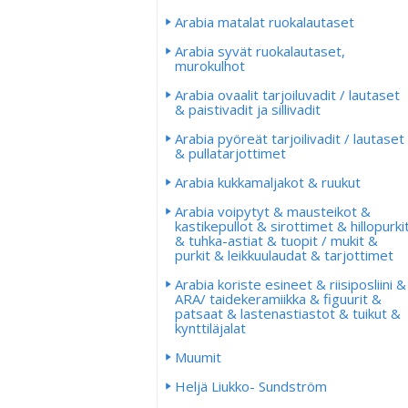
Arabia matalat ruokalautaset
Arabia syvät ruokalautaset,
murokulhot
Arabia ovaalit tarjoiluvadit / lautaset
& paistivadit ja sillivadit
Arabia pyöreät tarjoilivadit / lautaset
& pullatarjottimet
Arabia kukkamaljakot & ruukut
Arabia voipytyt & mausteikot &
kastikepullot & sirottimet & hillopurki
& tuhka-astiat & tuopit / mukit &
purkit & leikkuulaudat & tarjottimet
Arabia koriste esineet & riisiposliini &
ARA/ taidekeramiikka & figuurit &
patsaat & lastenastiastot & tuikut &
kynttiläjalat
Muumit
Heljä Liukko- Sundström