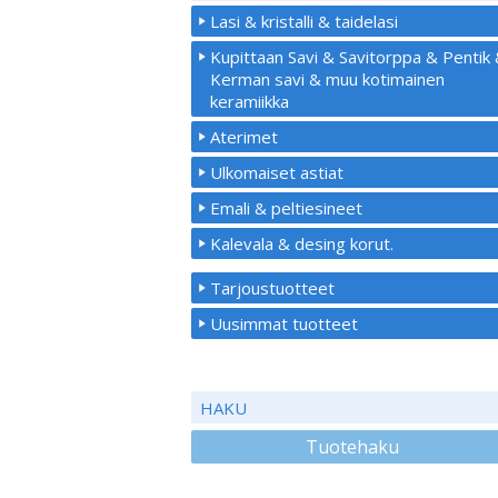
Lasi & kristalli & taidelasi
Kupittaan Savi & Savitorppa & Pentik
Kerman savi & muu kotimainen
keramiikka
Aterimet
Ulkomaiset astiat
Emali & peltiesineet
Kalevala & desing korut.
Tarjoustuotteet
Uusimmat tuotteet
HAKU
Tuotehaku