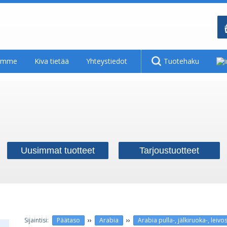
tamme
Kiva tietää
Yhteystiedot
Tuotehaku
Uusimmat tuotteet
Tarjoustuotteet
››
››
Päätaso
Arabia
Arabia pulla-, jälkiruoka-, leiv