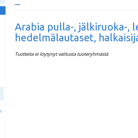
Arabia pulla-, jälkiruoka-, l
hedelmälautaset, halkaisi
Tuotteita ei löytynyt valitusta tuoteryhmästä
m