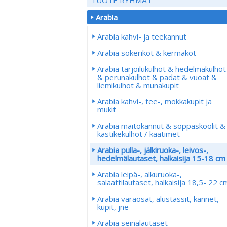
Arabia
Arabia kahvi- ja teekannut
Arabia sokerikot & kermakot
Arabia tarjoilukulhot & hedelmäkulhot
& perunakulhot & padat & vuoat &
liemikulhot & munakupit
Arabia kahvi-, tee-, mokkakupit ja
mukit
Arabia maitokannut & soppaskoolit &
kastikekulhot / kaatimet
Arabia pulla-, jälkiruoka-, leivos-,
hedelmälautaset, halkaisija 15-18 cm
Arabia leipä-, alkuruoka-,
salaattilautaset, halkaisija 18,5- 22 c
Arabia varaosat, alustassit, kannet,
kupit, jne
Arabia seinälautaset