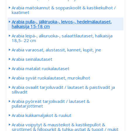
Arabia maitokannut & soppaskoolit & kastikekulhot /
kaatimet
Arabia pulla-, jälkiruoka-, leivos-, hedelmälautaset,
halkaisija 15-18 cm
Arabia leipä-, alkuruoka-, salaattilautaset, halkaisija
18,5- 22 cm
Arabia varaosat, alustassit, kannet, kupit, jne
Arabia seinälautaset
Arabia matalat ruokalautaset
Arabia syvät ruokalautaset, murokulhot
Arabia ovaalit tarjoiluvadit / lautaset & paistivadit ja
sillivadit
Arabia pyöreät tarjoilivadit / lautaset &
pullatarjottimet
Arabia kukkamaljakot & ruukut
Arabia voipytyt & mausteikot & kastikepullot &
sirottimet & hillopurkit & tuhka-astiat & tuopit / mukit