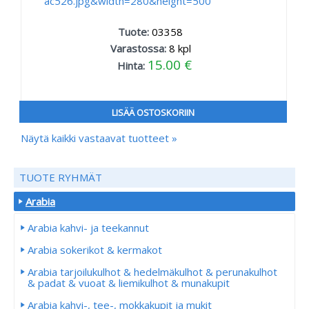
Tuote:
03358
Varastossa:
8
kpl
15.00 €
Hinta:
LISÄÄ OSTOSKORIIN
Näytä kaikki vastaavat tuotteet »
TUOTE RYHMÄT
Arabia
Arabia kahvi- ja teekannut
Arabia sokerikot & kermakot
Arabia tarjoilukulhot & hedelmäkulhot & perunakulhot
& padat & vuoat & liemikulhot & munakupit
Arabia kahvi-, tee-, mokkakupit ja mukit