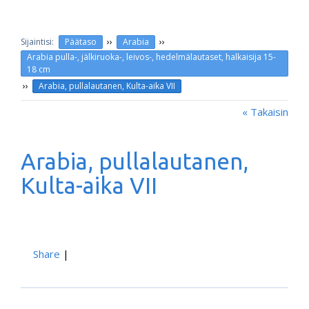
››
››
Päätaso
Arabia
Arabia pulla-, jälkiruoka-, leivos-, hedelmälautaset, halkaisija 15-
18 cm
››
Arabia, pullalautanen, Kulta-aika VII
« Takaisin
Arabia, pullalautanen,
Kulta-aika VII
Share
|