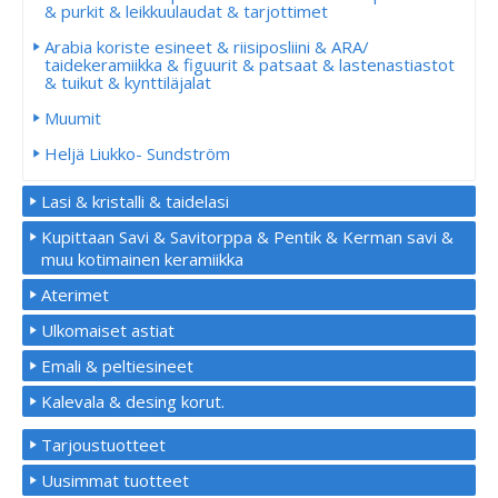
& purkit & leikkuulaudat & tarjottimet
Arabia koriste esineet & riisiposliini & ARA/
taidekeramiikka & figuurit & patsaat & lastenastiastot
& tuikut & kynttiläjalat
Muumit
Heljä Liukko- Sundström
Lasi & kristalli & taidelasi
Kupittaan Savi & Savitorppa & Pentik & Kerman savi &
muu kotimainen keramiikka
Aterimet
Ulkomaiset astiat
Emali & peltiesineet
Kalevala & desing korut.
Tarjoustuotteet
Uusimmat tuotteet