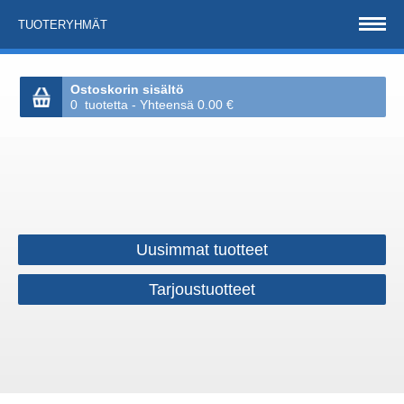
TUOTERYHMÄT
Ostoskorin sisältö
0 tuotetta - Yhteensä 0.00 €
Uusimmat tuotteet
Tarjoustuotteet