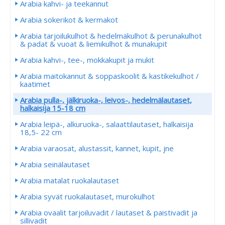
Arabia kahvi- ja teekannut
Arabia sokerikot & kermakot
Arabia tarjoilukulhot & hedelmäkulhot & perunakulhot
& padat & vuoat & liemikulhot & munakupit
Arabia kahvi-, tee-, mokkakupit ja mukit
Arabia maitokannut & soppaskoolit & kastikekulhot /
kaatimet
Arabia pulla-, jälkiruoka-, leivos-, hedelmälautaset,
halkaisija 15-18 cm
Arabia leipä-, alkuruoka-, salaattilautaset, halkaisija
18,5- 22 cm
Arabia varaosat, alustassit, kannet, kupit, jne
Arabia seinälautaset
Arabia matalat ruokalautaset
Arabia syvät ruokalautaset, murokulhot
Arabia ovaalit tarjoiluvadit / lautaset & paistivadit ja
sillivadit