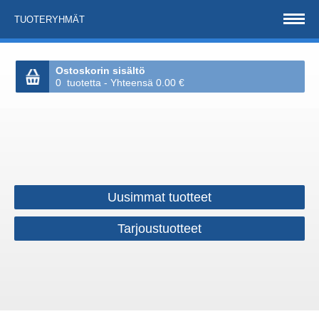
TUOTERYHMÄT
Ostoskorin sisältö
0 tuotetta - Yhteensä 0.00 €
Uusimmat tuotteet
Tarjoustuotteet