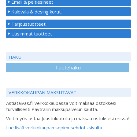
Emali & peltiesineet
Kalevala & desing korut.
Tarjoustuotteet
Uusimmat tuotteet
HAKU
Tuotehaku
VERKKOKAUPAN MAKSUTAVAT
Astiataivas.fi-verkkokaupassa voit maksaa ostoksesi
turvallisesti Paytrailin maksupalvelun kautta.
Voit myös ostaa Joustoluotolla ja maksaa ostoksesi erissä!
Lue lisää verkkokaupan sopimusehdot -sivulta.