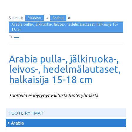
››
››
Päätaso
Arabia
Arabia pulla-, jälkiruoka-, leivos-, hedelmälautaset, halkaisija 15-
18 cm
››
Arabia pulla-, jälkiruoka-,
leivos-, hedelmälautaset,
halkaisija 15-18 cm
Tuotteita ei löytynyt valitusta tuoteryhmästä
TUOTE RYHMÄT
Arabia