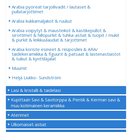
Arabia pyöreät tarjoilivadit / lautaset &
pullatarjottimet
Arabia kukkamaljakot & ruukut
Arabia voipytyt & mausteikot & kastikepullot &
sirottimet & hillopurkit & tuhka-astiat & tuopit / mukit
& purkit & leikkuulaudat & tarjottimet
Arabia koriste esineet & riisiposliini & ARA/
taidekeramiikka & figuurit & patsaat & lastenastiastot
& tuikut & kynttiläjalat
Muumit
Heljä Liukko- Sundström
Lasi & kristalli & taidelasi
Kupittaan Savi & Savitorppa & Pentik & Kerman savi &
muu kotimainen keramiikka
Aterimet
Ulkomaiset astiat