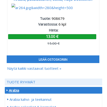
Tuote:
908679
Varastossa:
6
kpl
Hinta:
13.00 €
15.00 €
LISÄÄ OSTOSKORIIN
Näytä kaikki vastaavat tuotteet »
TUOTE RYHMÄT
Arabia
Arabia kahvi- ja teekannut
Arabia sokerikot & kermakot