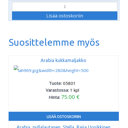
Suosittelemme myös
Arabia kukkamaljakko
Tuote:
05801
Varastossa:
1
kpl
75.00 €
Hinta:
LISÄÄ OSTOSKORIIN
Arabia, pullalautanen, Stella, Raija Uosikkinen