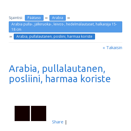
››
››
Päätaso
Arabia
Arabia pulla-, jälkiruoka-, leivos-, hedelmälautaset, halkaisija 15-
18 cm
››
Arabia, pullalautanen, posliini, harmaa koriste
« Takaisin
Arabia, pullalautanen,
posliini, harmaa koriste
Share
|