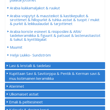
Arabia kukkamaljakot & ruukut
Arabia voipytyt & mausteikot & kastikepullot &
sirottimet & hillopurkit & tuhka-astiat & tuopit / mukit
& purkit & leikkuulaudat & tarjottimet
Arabia koriste esineet & riisiposliini & ARA/
taidekeramiikka & figuurit & patsaat & lastenastiastot
& tuikut & kynttiläjalat
Muumit
Heljä Liukko- Sundström
Lasi & kristalli & taidelasi
Kupittaan Savi & Savitorppa & Pentik & Kerman savi &
muu kotimainen keramiikka
Aterimet
Ulkomaiset astiat
Emali & peltiesineet
Kalevala & desing korut.