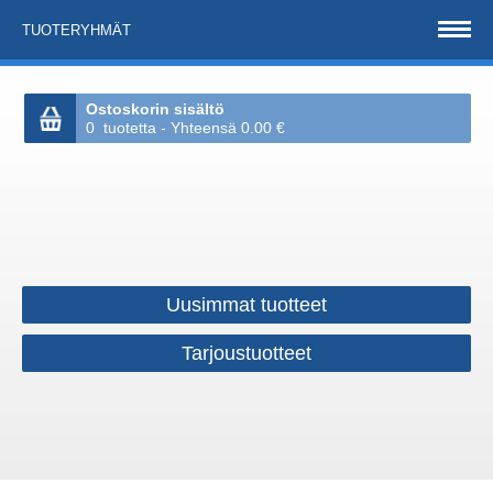
TUOTERYHMÄT
Ostoskorin sisältö
0 tuotetta - Yhteensä 0.00 €
Uusimmat tuotteet
Tarjoustuotteet