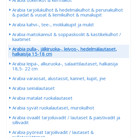
Arabia tarjoilukulhot & hedelmäkulhot & perunakulhot
& padat & vuoat & liemikulhot & munakupit
Arabia kahvi-, tee-, mokkakupit ja mukit
Arabia maitokannut & soppaskoolit & kastikekulhot /
kaatimet
Arabia pulla-, jälkiruoka-, leivos-, hedelmälautaset,
halkaisija 15-18 cm
Arabia leipä-, alkuruoka-, salaattilautaset, halkaisija
18,5- 22 cm
Arabia varaosat, alustassit, kannet, kupit, jne
Arabia seinälautaset
Arabia matalat ruokalautaset
Arabia syvät ruokalautaset, murokulhot
Arabia ovaalit tarjoiluvadit / lautaset & paistivadit ja
sillivadit
Arabia pyöreät tarjoilivadit / lautaset &
pullatarjottimet