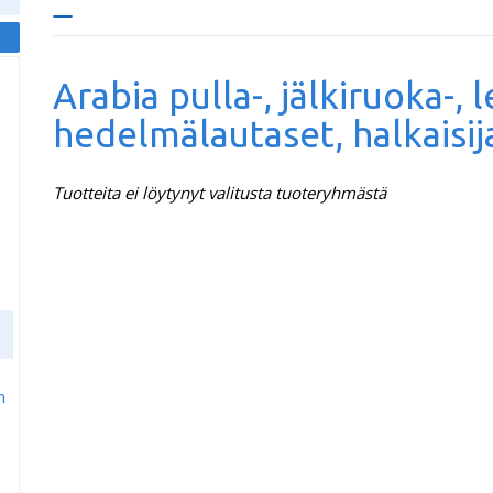
Arabia pulla-, jälkiruoka-, l
hedelmälautaset, halkaisi
Tuotteita ei löytynyt valitusta tuoteryhmästä
m