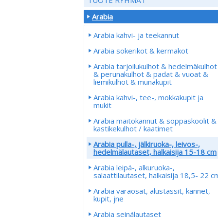
Arabia
Arabia kahvi- ja teekannut
Arabia sokerikot & kermakot
Arabia tarjoilukulhot & hedelmäkulhot
& perunakulhot & padat & vuoat &
liemikulhot & munakupit
Arabia kahvi-, tee-, mokkakupit ja
mukit
Arabia maitokannut & soppaskoolit &
kastikekulhot / kaatimet
Arabia pulla-, jälkiruoka-, leivos-,
hedelmälautaset, halkaisija 15-18 cm
Arabia leipä-, alkuruoka-,
salaattilautaset, halkaisija 18,5- 22 c
Arabia varaosat, alustassit, kannet,
kupit, jne
Arabia seinälautaset