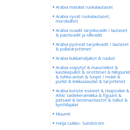
Arabia matalat ruokalautaset
Arabia syvät ruokalautaset,
murokulhot
Arabia ovaalit tarjoiluvadit / lautaset
& paistivadit ja sillivadit
Arabia pyöreät tarjoilivadit / lautaset
& pullatarjottimet
Arabia kukkamaljakot & ruukut
Arabia voipytyt & mausteikot &
kastikepullot & sirottimet & hillopurki
& tuhka-astiat & tuopit / mukit &
purkit & leikkuulaudat & tarjottimet
Arabia koriste esineet & riisiposliini &
ARA/ taidekeramiikka & figuurit &
patsaat & lastenastiastot & tuikut &
kynttiläjalat
Muumit
Heljä Liukko- Sundström