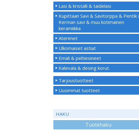
Lasi & kristalli & taidelasi
Kupittaan Savi & Savitorppa & Pentik
Kerman savi & muu kotimainen
keramiikka
Aterimet
Ulkomaiset astiat
Emali & peltiesineet
Kalevala & desing korut.
Tarjoustuotteet
Uusimmat tuotteet
HAKU
Tuotehaku