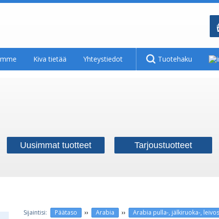
tamme
Kiva tietää
Yhteystiedot
Tuotehaku
Uusimmat tuotteet
Tarjoustuotteet
››
››
Päätaso
Arabia
Arabia pulla-, jälkiruoka-, leiv