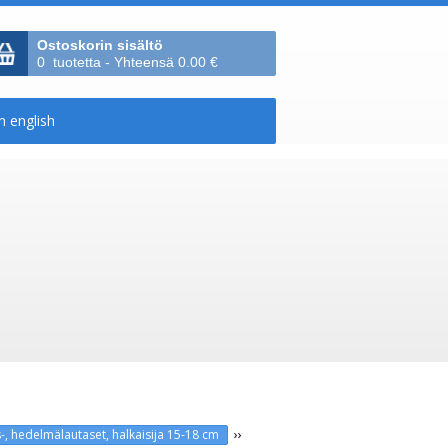
Ostoskorin sisältö
0 tuotetta - Yhteensä 0.00 €
››
os-, hedelmälautaset, halkaisija 15-18 cm