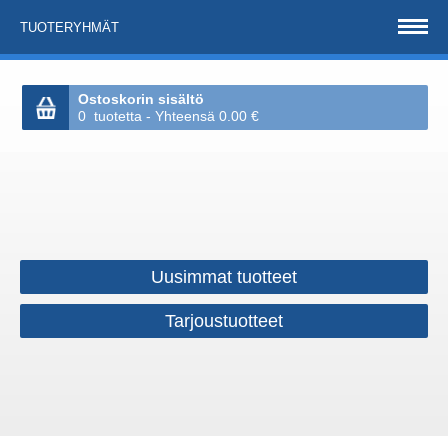
TUOTERYHMÄT
Ostoskorin sisältö
0 tuotetta - Yhteensä 0.00 €
Uusimmat tuotteet
Tarjoustuotteet