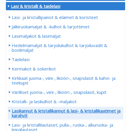
Lasi & kristalli & taidelasi
Lasi- ja kristallipainot & eläimet & koristeet
Jälkiruokamaljat & -kulhot & tarjottimet
Lasimaljakot & lasimaljat
Hedelmämaljat & tarjoilukulhot & tarjoiluvadit &
boolimaljat
Taidelasi
Kermakot & sokerikot
Kirkkaat juoma-, viini-, likööri-, snapsilasit & kahvi- ja
teekupit
Värilliset juoma-, viini-, likööri-, snapsilasit, kupit
Kristalli- ja lasikulhot & -maljakot
Lasikannut & kristallikannut & lasi- & kristallikaatimet ja
karahvit
Lasi- ja kristallilautaset, pulla-, ruoka-, alkuruoka- ja
leipälautaset