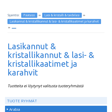
››
››
Päätaso
Lasi & kristalli & taidelasi
Lasikannut & kristallikannut & lasi- & kristallikaatimet ja karahvit
››
Lasikannut &
kristallikannut & lasi- &
kristallikaatimet ja
karahvit
Tuotteita ei löytynyt valitusta tuoteryhmästä
TUOTE RYHMÄT
Arabia