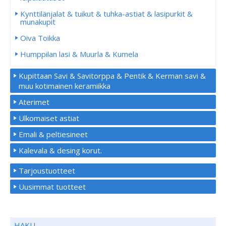
Kynttilänjalat & tuikut & tuhka-astiat & lasipurkit &
munakupit
Oiva Toikka
Humppilan lasi & Muurla & Kumela
Kupittaan Savi & Savitorppa & Pentik & Kerman savi &
muu kotimainen keramiikka
Aterimet
Ulkomaiset astiat
Emali & peltiesineet
Kalevala & desing korut.
Tarjoustuotteet
Uusimmat tuotteet
HAKU