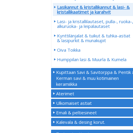
Lasikannut & kristallikannut & lasi- &
kristallikaatimet ja karahvit
Lasi- ja kristallilautaset, pulla-, ruoka-
alkuruoka- ja leipälautaset
Kynttilänjalat & tuikut & tuhka-astiat
& lasipurkit & munakupit
Oiva Toikka
Humppilan lasi & Muurla & Kumela
Kupittaan Savi & Savitorppa & Pentik
Kerman savi & muu kotimainen
keramiikka
Aterimet
Ulkomaiset astiat
Emali & peltiesineet
Kalevala & desing korut.