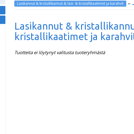
››
Lasikannut & kristallikannut & lasi- & kristallikaatimet ja karahvit
Lasikannut & kristallikannu
kristallikaatimet ja karahvi
Tuotteita ei löytynyt valitusta tuoteryhmästä