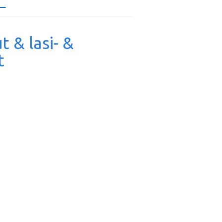
t & lasi- &
t