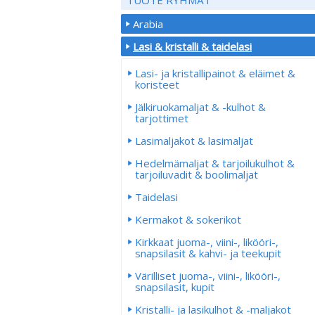
Arabia
Lasi & kristalli & taidelasi
Lasi- ja kristallipainot & eläimet &
koristeet
Jälkiruokamaljat & -kulhot &
tarjottimet
Lasimaljakot & lasimaljat
Hedelmämaljat & tarjoilukulhot &
tarjoiluvadit & boolimaljat
Taidelasi
Kermakot & sokerikot
Kirkkaat juoma-, viini-, likööri-,
snapsilasit & kahvi- ja teekupit
Värilliset juoma-, viini-, likööri-,
snapsilasit, kupit
Kristalli- ja lasikulhot & -maljakot