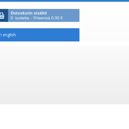
Ostoskorin sisältö
0 tuotetta - Yhteensä 0.00 €