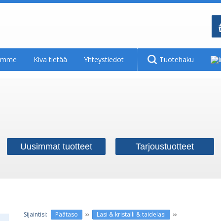
tamme
Kiva tietää
Yhteystiedot
Tuotehaku
Uusimmat tuotteet
Tarjoustuotteet
››
››
Päätaso
Lasi & kristalli & taidelasi