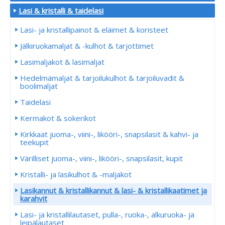
Lasi & kristalli & taidelasi
Lasi- ja kristallipainot & eläimet & koristeet
Jälkiruokamaljat & -kulhot & tarjottimet
Lasimaljakot & lasimaljat
Hedelmämaljat & tarjoilukulhot & tarjoiluvadit &
boolimaljat
Taidelasi
Kermakot & sokerikot
Kirkkaat juoma-, viini-, likööri-, snapsilasit & kahvi- ja
teekupit
Värilliset juoma-, viini-, likööri-, snapsilasit, kupit
Kristalli- ja lasikulhot & -maljakot
Lasikannut & kristallikannut & lasi- & kristallikaatimet ja
karahvit
Lasi- ja kristallilautaset, pulla-, ruoka-, alkuruoka- ja
leipälautaset