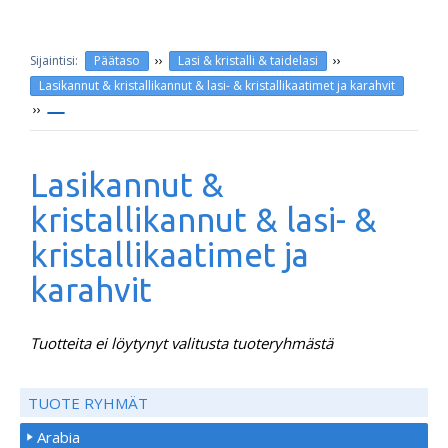
››
››
Päätaso
Lasi & kristalli & taidelasi
Lasikannut & kristallikannut & lasi- & kristallikaatimet ja karahvit
››
Lasikannut &
kristallikannut & lasi- &
kristallikaatimet ja
karahvit
Tuotteita ei löytynyt valitusta tuoteryhmästä
TUOTE RYHMÄT
Arabia