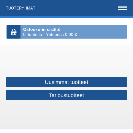
TUOTERYHMÄT
Ostoskorin sisältö
0 tuotetta - Yhteensä 0.00 €
Uusimmat tuotteet
Tarjoustuotteet