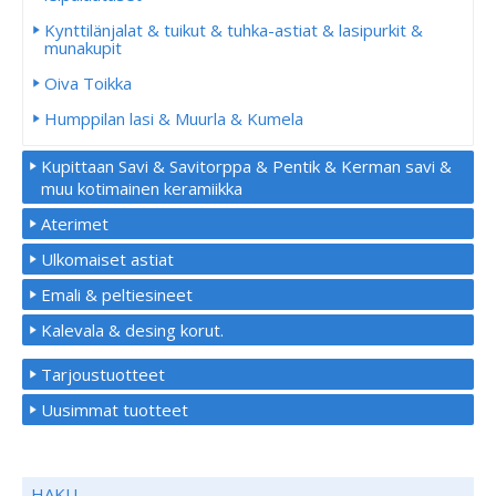
Kynttilänjalat & tuikut & tuhka-astiat & lasipurkit &
munakupit
Oiva Toikka
Humppilan lasi & Muurla & Kumela
Kupittaan Savi & Savitorppa & Pentik & Kerman savi &
muu kotimainen keramiikka
Aterimet
Ulkomaiset astiat
Emali & peltiesineet
Kalevala & desing korut.
Tarjoustuotteet
Uusimmat tuotteet
HAKU