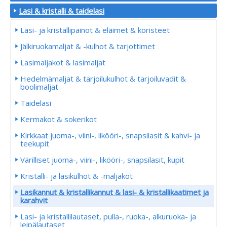
Lasi & kristalli & taidelasi
Lasi- ja kristallipainot & eläimet & koristeet
Jälkiruokamaljat & -kulhot & tarjottimet
Lasimaljakot & lasimaljat
Hedelmämaljat & tarjoilukulhot & tarjoiluvadit &
boolimaljat
Taidelasi
Kermakot & sokerikot
Kirkkaat juoma-, viini-, likööri-, snapsilasit & kahvi- ja
teekupit
Värilliset juoma-, viini-, likööri-, snapsilasit, kupit
Kristalli- ja lasikulhot & -maljakot
Lasikannut & kristallikannut & lasi- & kristallikaatimet ja
karahvit
Lasi- ja kristallilautaset, pulla-, ruoka-, alkuruoka- ja
leipälautaset