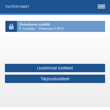
TUOTERYHMÄT
Ostoskorin sisältö
0 tuotetta - Yhteensä 0.00 €
Uusimmat tuotteet
Tarjoustuotteet