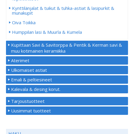
Kynttilänjalat & tuikut & tuhka-astiat & lasipurkit &
munakupit
Oiva Toikka
Humppilan lasi & Muurla & Kumela
Kupittaan Savi & Savitorppa & Pentik & Kerman savi &
muu kotimainen keramiikka
Aterimet
Ulkomaiset astiat
Emali & peltiesineet
Kalevala & desing korut.
Tarjoustuotteet
Uusimmat tuotteet
HAKU