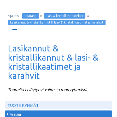
››
››
Päätaso
Lasi & kristalli & taidelasi
Lasikannut & kristallikannut & lasi- & kristallikaatimet ja karahvit
››
Lasikannut &
kristallikannut & lasi- &
kristallikaatimet ja
karahvit
Tuotteita ei löytynyt valitusta tuoteryhmästä
TUOTE RYHMÄT
Arabia