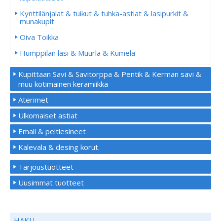
Kynttilänjalat & tuikut & tuhka-astiat & lasipurkit &
munakupit
Oiva Toikka
Humppilan lasi & Muurla & Kumela
Kupittaan Savi & Savitorppa & Pentik & Kerman savi &
muu kotimainen keramiikka
Aterimet
Ulkomaiset astiat
Emali & peltiesineet
Kalevala & desing korut.
Tarjoustuotteet
Uusimmat tuotteet
HAKU