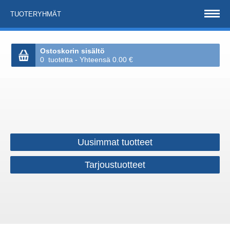
TUOTERYHMÄT
Ostoskorin sisältö
0 tuotetta - Yhteensä 0.00 €
Uusimmat tuotteet
Tarjoustuotteet