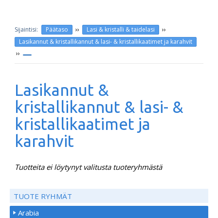
››
››
Päätaso
Lasi & kristalli & taidelasi
Lasikannut & kristallikannut & lasi- & kristallikaatimet ja karahvit
››
Lasikannut &
kristallikannut & lasi- &
kristallikaatimet ja
karahvit
Tuotteita ei löytynyt valitusta tuoteryhmästä
TUOTE RYHMÄT
Arabia