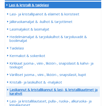
Lasi & kristalli & taidelasi
Lasi- ja kristallipainot & eläimet & koristeet
Jälkiruokamaljat & -kulhot & tarjottimet
Lasimaljakot & lasimaljat
Hedelmämaljat & tarjoilukulhot & tarjoiluvadit &
boolimaljat
Taidelasi
Kermakot & sokerikot
Kirkkaat juoma-, viini-, likööri-, snapsilasit & kahvi- ja
teekupit
Värilliset juoma-, viini-, likööri-, snapsilasit, kupit
Kristalli- ja lasikulhot & -maljakot
Lasikannut & kristallikannut & lasi- & kristallikaatimet ja
karahvit
Lasi- ja kristallilautaset, pulla-, ruoka-, alkuruoka- ja
leipälautaset