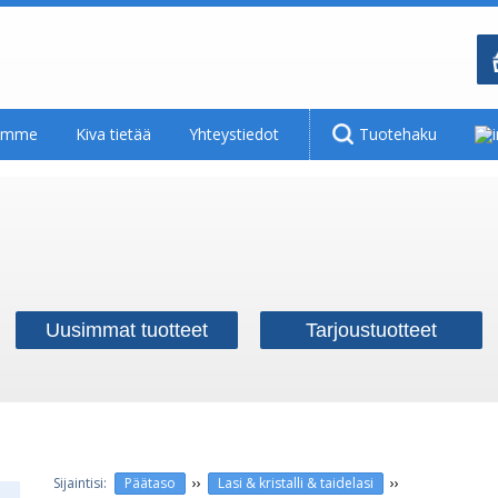
tamme
Kiva tietää
Yhteystiedot
Tuotehaku
Uusimmat tuotteet
Tarjoustuotteet
››
››
Päätaso
Lasi & kristalli & taidelasi