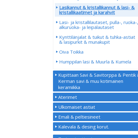
Lasikannut & kristallikannut & lasi- &
kristallikaatimet ja karahvit
Lasi- ja kristallilautaset, pulla-, ruoka-
alkuruoka- ja leipälautaset
Kynttilänjalat & tuikut & tuhka-astiat
& lasipurkit & munakupit
Oiva Toikka
Humppilan lasi & Muurla & Kumela
Kupittaan Savi & Savitorppa & Pentik
Kerman savi & muu kotimainen
keramiikka
Aterimet
Ulkomaiset astiat
Emali & peltiesineet
Kalevala & desing korut.