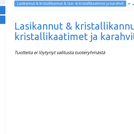
››
Lasikannut & kristallikannut & lasi- & kristallikaatimet ja karahvit
Lasikannut & kristallikannu
kristallikaatimet ja karahvi
Tuotteita ei löytynyt valitusta tuoteryhmästä