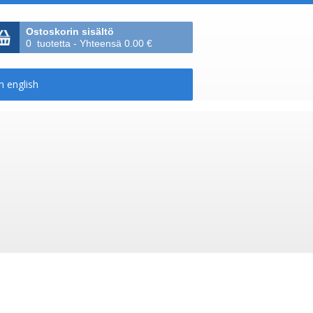
Ostoskorin sisältö
0 tuotetta - Yhteensä 0.00 €