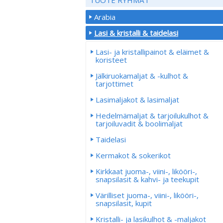
Arabia
Lasi & kristalli & taidelasi
Lasi- ja kristallipainot & eläimet &
koristeet
Jälkiruokamaljat & -kulhot &
tarjottimet
Lasimaljakot & lasimaljat
Hedelmämaljat & tarjoilukulhot &
tarjoiluvadit & boolimaljat
Taidelasi
Kermakot & sokerikot
Kirkkaat juoma-, viini-, likööri-,
snapsilasit & kahvi- ja teekupit
Värilliset juoma-, viini-, likööri-,
snapsilasit, kupit
Kristalli- ja lasikulhot & -maljakot