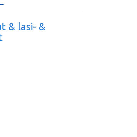
t & lasi- &
t