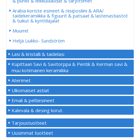
& purkit & leikkuulaudat & tarjottimet
Arabia koriste esineet & riisiposliini & ARA/
taidekeramiikka & figuurit & patsaat & lastenastiastot
& tuikut & kynttiläjalat
Muumit
Heljä Liukko- Sundström
Lasi & kristalli & taidelasi
Kupittaan Savi & Savitorppa & Pentik & Kerman savi &
muu kotimainen keramiikka
Aterimet
Ulkomaiset astiat
Emali & peltiesineet
Kalevala & desing korut.
Tarjoustuotteet
Uusimmat tuotteet