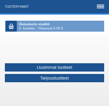
TUOTERYHMÄT
Ostoskorin sisältö
0 tuotetta - Yhteensä 0.00 €
Uusimmat tuotteet
Tarjoustuotteet