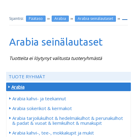
››
››
››
Päätaso
Arabia
Arabia seinälautaset
Arabia seinälautaset
Tuotteita ei löytynyt valitusta tuoteryhmästä
TUOTE RYHMÄT
Arabia
Arabia kahvi- ja teekannut
Arabia sokerikot & kermakot
Arabia tarjoilukulhot & hedelmäkulhot & perunakulhot
& padat & vuoat & liemikulhot & munakupit
Arabia kahvi-, tee-, mokkakupit ja mukit