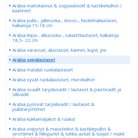
Arabia maitokannut & soppaskoolit & kastikekulhot /
kaatimet
Arabia pulla-, jälkiruoka-, leivos-, hedelmälautaset,
halkaisija 15-18 cm
Arabia leipä-, alkuruoka-, salaattilautaset, halkaisija
18,5- 22 cm
Arabia varaosat, alustassit, kannet, kupit, jne
Arabia seinälautaset
Arabia matalat ruokalautaset
Arabia syvät ruokalautaset, murokulhot
Arabia ovaalit tarjoiluvadit / lautaset & paistivadit ja
sillivadit
Arabia pyöreät tarjoilivadit / lautaset &
pullatarjottimet
Arabia kukkamaljakot & ruukut
Arabia voipytyt & mausteikot & kastikepullot &
sirottimet & hillopurkit & tuhka-astiat & tuopit / mukit