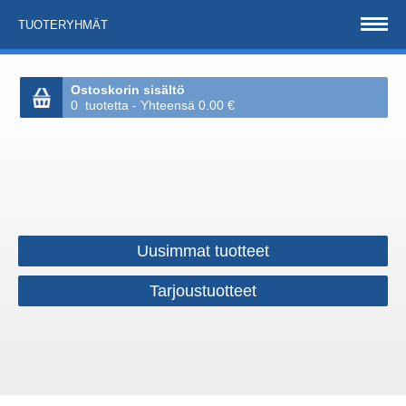
TUOTERYHMÄT
Ostoskorin sisältö
0 tuotetta - Yhteensä 0.00 €
Uusimmat tuotteet
Tarjoustuotteet