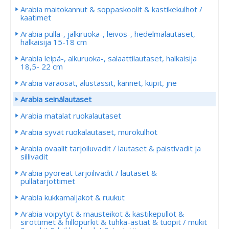
Arabia maitokannut & soppaskoolit & kastikekulhot /
kaatimet
Arabia pulla-, jälkiruoka-, leivos-, hedelmälautaset,
halkaisija 15-18 cm
Arabia leipä-, alkuruoka-, salaattilautaset, halkaisija
18,5- 22 cm
Arabia varaosat, alustassit, kannet, kupit, jne
Arabia seinälautaset
Arabia matalat ruokalautaset
Arabia syvät ruokalautaset, murokulhot
Arabia ovaalit tarjoiluvadit / lautaset & paistivadit ja
sillivadit
Arabia pyöreät tarjoilivadit / lautaset &
pullatarjottimet
Arabia kukkamaljakot & ruukut
Arabia voipytyt & mausteikot & kastikepullot &
sirottimet & hillopurkit & tuhka-astiat & tuopit / mukit