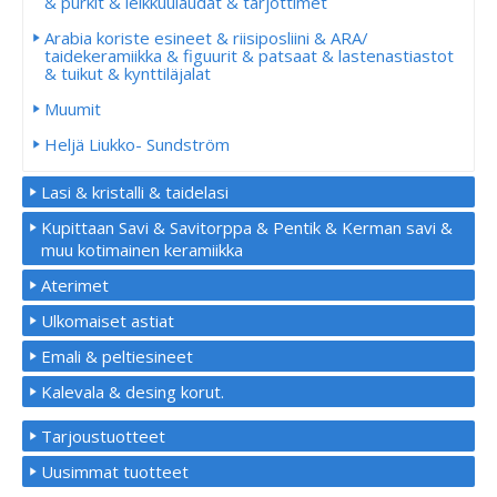
& purkit & leikkuulaudat & tarjottimet
Arabia koriste esineet & riisiposliini & ARA/
taidekeramiikka & figuurit & patsaat & lastenastiastot
& tuikut & kynttiläjalat
Muumit
Heljä Liukko- Sundström
Lasi & kristalli & taidelasi
Kupittaan Savi & Savitorppa & Pentik & Kerman savi &
muu kotimainen keramiikka
Aterimet
Ulkomaiset astiat
Emali & peltiesineet
Kalevala & desing korut.
Tarjoustuotteet
Uusimmat tuotteet