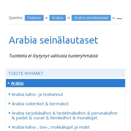
››
››
››
Päätaso
Arabia
Arabia seinälautaset
Arabia seinälautaset
Tuotteita ei löytynyt valitusta tuoteryhmästä
TUOTE RYHMÄT
Arabia
Arabia kahvi- ja teekannut
Arabia sokerikot & kermakot
Arabia tarjoilukulhot & hedelmäkulhot & perunakulhot
& padat & vuoat & liemikulhot & munakupit
Arabia kahvi-, tee-, mokkakupit ja mukit