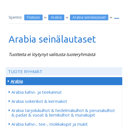
››
››
››
Päätaso
Arabia
Arabia seinälautaset
Arabia seinälautaset
Tuotteita ei löytynyt valitusta tuoteryhmästä
TUOTE RYHMÄT
Arabia
Arabia kahvi- ja teekannut
Arabia sokerikot & kermakot
Arabia tarjoilukulhot & hedelmäkulhot & perunakulhot
& padat & vuoat & liemikulhot & munakupit
Arabia kahvi-, tee-, mokkakupit ja mukit