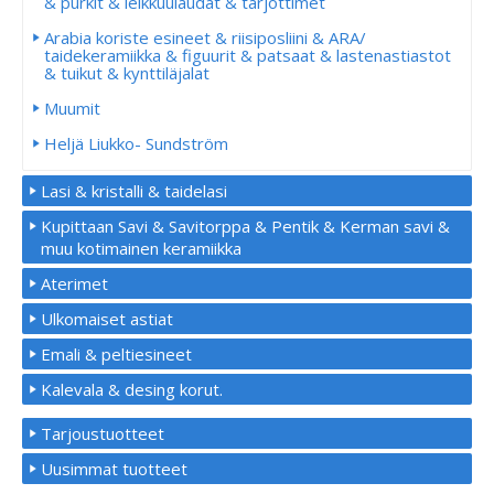
& purkit & leikkuulaudat & tarjottimet
Arabia koriste esineet & riisiposliini & ARA/
taidekeramiikka & figuurit & patsaat & lastenastiastot
& tuikut & kynttiläjalat
Muumit
Heljä Liukko- Sundström
Lasi & kristalli & taidelasi
Kupittaan Savi & Savitorppa & Pentik & Kerman savi &
muu kotimainen keramiikka
Aterimet
Ulkomaiset astiat
Emali & peltiesineet
Kalevala & desing korut.
Tarjoustuotteet
Uusimmat tuotteet