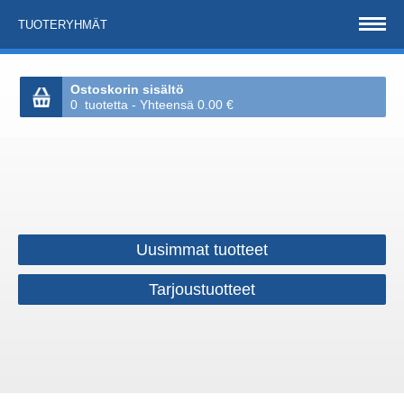
TUOTERYHMÄT
Ostoskorin sisältö
0 tuotetta - Yhteensä 0.00 €
Uusimmat tuotteet
Tarjoustuotteet