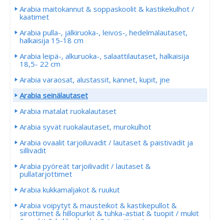
Arabia maitokannut & soppaskoolit & kastikekulhot /
kaatimet
Arabia pulla-, jälkiruoka-, leivos-, hedelmälautaset,
halkaisija 15-18 cm
Arabia leipä-, alkuruoka-, salaattilautaset, halkaisija
18,5- 22 cm
Arabia varaosat, alustassit, kannet, kupit, jne
Arabia seinälautaset
Arabia matalat ruokalautaset
Arabia syvät ruokalautaset, murokulhot
Arabia ovaalit tarjoiluvadit / lautaset & paistivadit ja
sillivadit
Arabia pyöreät tarjoilivadit / lautaset &
pullatarjottimet
Arabia kukkamaljakot & ruukut
Arabia voipytyt & mausteikot & kastikepullot &
sirottimet & hillopurkit & tuhka-astiat & tuopit / mukit