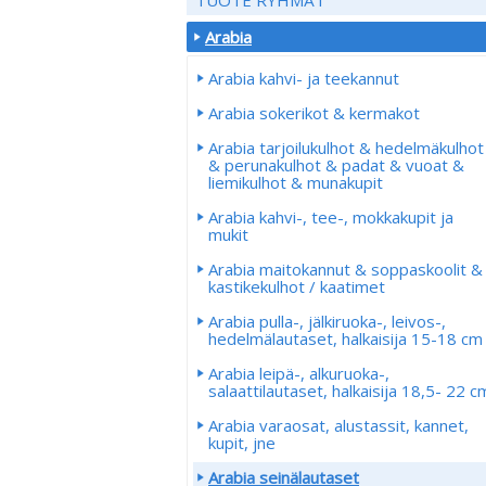
Arabia
Arabia kahvi- ja teekannut
Arabia sokerikot & kermakot
Arabia tarjoilukulhot & hedelmäkulhot
& perunakulhot & padat & vuoat &
liemikulhot & munakupit
Arabia kahvi-, tee-, mokkakupit ja
mukit
Arabia maitokannut & soppaskoolit &
kastikekulhot / kaatimet
Arabia pulla-, jälkiruoka-, leivos-,
hedelmälautaset, halkaisija 15-18 cm
Arabia leipä-, alkuruoka-,
salaattilautaset, halkaisija 18,5- 22 c
Arabia varaosat, alustassit, kannet,
kupit, jne
Arabia seinälautaset