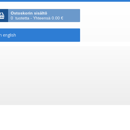
Ostoskorin sisältö
0 tuotetta - Yhteensä 0.00 €