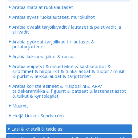
Arabia matalat ruokalautaset
Arabia syvät ruokalautaset, murokulhot
Arabia ovaalit tarjoiluvadit / lautaset & paistivadit ja
sillivadit
Arabia pyöreät tarjoilivadit / lautaset &
pullatarjottimet
Arabia kukkamaljakot & ruukut
Arabia voipytyt & mausteikot & kastikepullot &
sirottimet & hillopurkit & tuhka-astiat & tuopit / mukit
& purkit & leikkuulaudat & tarjottimet
Arabia koriste esineet & riisiposliini & ARA/
taidekeramiikka & figuurit & patsaat & lastenastiastot
& tuikut & kynttiläjalat
Muumit
Heljä Liukko- Sundström
Lasi & kristalli & taidelasi