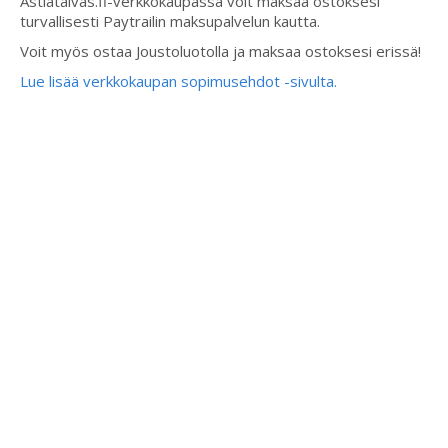
Astiataivas.fi-verkkokaupassa voit maksaa ostoksesi
turvallisesti Paytrailin maksupalvelun kautta.
Voit myös ostaa Joustoluotolla ja maksaa ostoksesi erissä!
Lue lisää verkkokaupan sopimusehdot -sivulta.