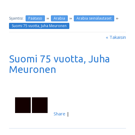
››
››
››
Päätaso
Arabia
Arabia seinälautaset
Suomi 75 vuotta, Juha Meuronen
« Takaisin
Suomi 75 vuotta, Juha
Meuronen
Share
|