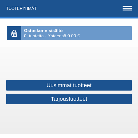
TUOTERYHMÄT
Ostoskorin sisältö
0 tuotetta - Yhteensä 0.00 €
Uusimmat tuotteet
Tarjoustuotteet