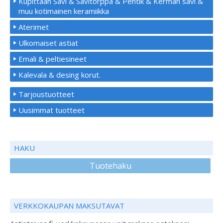
Kupittaan Savi & Savitorppa & Pentik & Kerman savi &
muu kotimainen keramiikka
Aterimet
Ulkomaiset astiat
Emali & peltiesineet
Kalevala & desing korut.
Tarjoustuotteet
Uusimmat tuotteet
HAKU
Tuotehaku
VERKKOKAUPAN MAKSUTAVAT