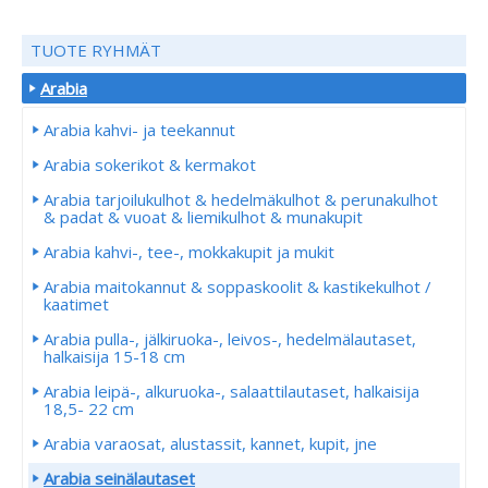
TUOTE RYHMÄT
Arabia
Arabia kahvi- ja teekannut
Arabia sokerikot & kermakot
Arabia tarjoilukulhot & hedelmäkulhot & perunakulhot
& padat & vuoat & liemikulhot & munakupit
Arabia kahvi-, tee-, mokkakupit ja mukit
Arabia maitokannut & soppaskoolit & kastikekulhot /
kaatimet
Arabia pulla-, jälkiruoka-, leivos-, hedelmälautaset,
halkaisija 15-18 cm
Arabia leipä-, alkuruoka-, salaattilautaset, halkaisija
18,5- 22 cm
Arabia varaosat, alustassit, kannet, kupit, jne
Arabia seinälautaset