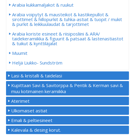
Arabia kukkamaljakot & ruukut
Arabia voipytyt & mausteikot & kastikepullot &
sirottimet & hillopurkit & tuhka-astiat & tuopit / mukit
& purkit & leikkuulaudat & tarjottimet
Arabia koriste esineet & riisiposliini & ARA/
taidekeramiikka & figuurit & patsaat & lastenastiastot
& tuikut & kynttiläjalat
Muumit
Heljä Liukko- Sundström
Lasi & kristalli & taidelasi
Kupittaan Savi & Savitorppa & Pentik & Kerman savi &
muu kotimainen keramiikka
Aterimet
Ulkomaiset astiat
Emali & peltiesineet
Kalevala & desing korut.