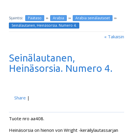
››
››
››
Päätaso
Arabia
Arabia seinälautaset
Seinälautanen, Heinäsorsia. Numero 4.
« Takaisin
Seinälautanen,
Heinäsorsia. Numero 4.
Share
|
Tuote nro aa408.
Heinäsorsia on hienon von Wright -keräilylautassarjan