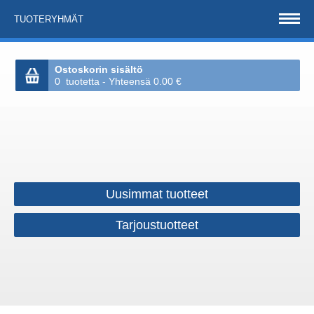
TUOTERYHMÄT
Ostoskorin sisältö
0 tuotetta - Yhteensä 0.00 €
Uusimmat tuotteet
Tarjoustuotteet