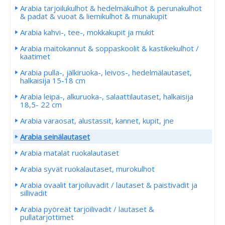
Arabia tarjoilukulhot & hedelmäkulhot & perunakulhot
& padat & vuoat & liemikulhot & munakupit
Arabia kahvi-, tee-, mokkakupit ja mukit
Arabia maitokannut & soppaskoolit & kastikekulhot /
kaatimet
Arabia pulla-, jälkiruoka-, leivos-, hedelmälautaset,
halkaisija 15-18 cm
Arabia leipä-, alkuruoka-, salaattilautaset, halkaisija
18,5- 22 cm
Arabia varaosat, alustassit, kannet, kupit, jne
Arabia seinälautaset
Arabia matalat ruokalautaset
Arabia syvät ruokalautaset, murokulhot
Arabia ovaalit tarjoiluvadit / lautaset & paistivadit ja
sillivadit
Arabia pyöreät tarjoilivadit / lautaset &
pullatarjottimet