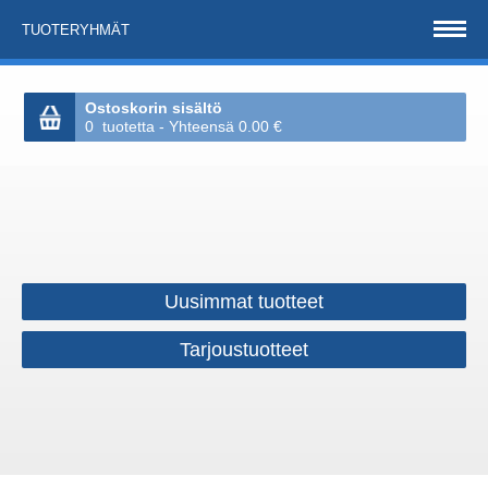
TUOTERYHMÄT
Ostoskorin sisältö
0 tuotetta - Yhteensä 0.00 €
Uusimmat tuotteet
Tarjoustuotteet