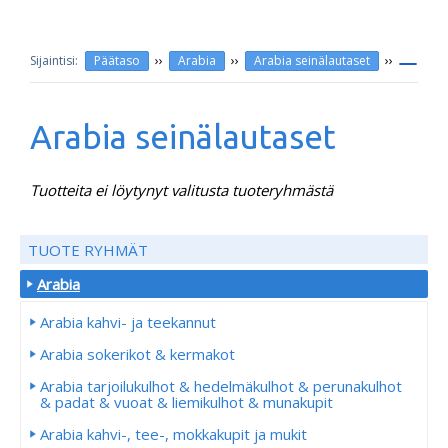
››
››
››
Päätaso
Arabia
Arabia seinälautaset
Arabia seinälautaset
Tuotteita ei löytynyt valitusta tuoteryhmästä
TUOTE RYHMÄT
Arabia
Arabia kahvi- ja teekannut
Arabia sokerikot & kermakot
Arabia tarjoilukulhot & hedelmäkulhot & perunakulhot
& padat & vuoat & liemikulhot & munakupit
Arabia kahvi-, tee-, mokkakupit ja mukit