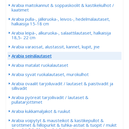
Arabia maitokannut & soppaskoolit & kastikekulhot /
kaatimet
Arabia pulla-, jälkiruoka-, leivos-, hedelmälautaset,
halkaisija 15-18 cm
Arabia leipä-, alkuruoka-, salaattilautaset, halkaisija
18,5- 22 cm
Arabia varaosat, alustassit, kannet, kupit, jne
Arabia seinälautaset
Arabia matalat ruokalautaset
Arabia syvät ruokalautaset, murokulhot
Arabia ovaalit tarjoiluvadit / lautaset & paistivadit ja
sillivadit
Arabia pyöreät tarjoilivadit / lautaset &
pullatarjottimet
Arabia kukkamaljakot & ruukut
Arabia voipytyt & mausteikot & kastikepullot &
sirottimet & hillopurkit & tuhka-astiat & tuopit / mukit