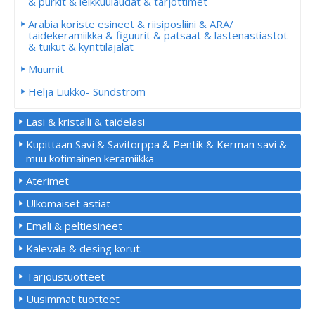
& purkit & leikkuulaudat & tarjottimet
Arabia koriste esineet & riisiposliini & ARA/
taidekeramiikka & figuurit & patsaat & lastenastiastot
& tuikut & kynttiläjalat
Muumit
Heljä Liukko- Sundström
Lasi & kristalli & taidelasi
Kupittaan Savi & Savitorppa & Pentik & Kerman savi &
muu kotimainen keramiikka
Aterimet
Ulkomaiset astiat
Emali & peltiesineet
Kalevala & desing korut.
Tarjoustuotteet
Uusimmat tuotteet