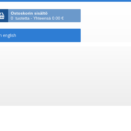
Ostoskorin sisältö
0 tuotetta - Yhteensä 0.00 €