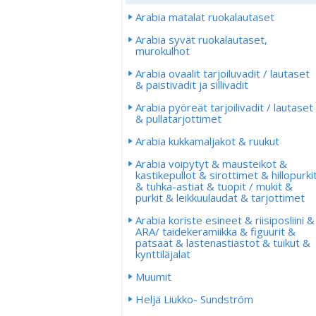
Arabia matalat ruokalautaset
Arabia syvät ruokalautaset,
murokulhot
Arabia ovaalit tarjoiluvadit / lautaset
& paistivadit ja sillivadit
Arabia pyöreät tarjoilivadit / lautaset
& pullatarjottimet
Arabia kukkamaljakot & ruukut
Arabia voipytyt & mausteikot &
kastikepullot & sirottimet & hillopurki
& tuhka-astiat & tuopit / mukit &
purkit & leikkuulaudat & tarjottimet
Arabia koriste esineet & riisiposliini &
ARA/ taidekeramiikka & figuurit &
patsaat & lastenastiastot & tuikut &
kynttiläjalat
Muumit
Heljä Liukko- Sundström