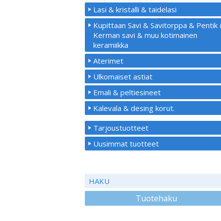
Lasi & kristalli & taidelasi
Kupittaan Savi & Savitorppa & Pentik
Kerman savi & muu kotimainen
keramiikka
Aterimet
Ulkomaiset astiat
Emali & peltiesineet
Kalevala & desing korut.
Tarjoustuotteet
Uusimmat tuotteet
HAKU
Tuotehaku