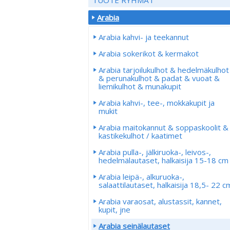
Arabia
Arabia kahvi- ja teekannut
Arabia sokerikot & kermakot
Arabia tarjoilukulhot & hedelmäkulhot
& perunakulhot & padat & vuoat &
liemikulhot & munakupit
Arabia kahvi-, tee-, mokkakupit ja
mukit
Arabia maitokannut & soppaskoolit &
kastikekulhot / kaatimet
Arabia pulla-, jälkiruoka-, leivos-,
hedelmälautaset, halkaisija 15-18 cm
Arabia leipä-, alkuruoka-,
salaattilautaset, halkaisija 18,5- 22 c
Arabia varaosat, alustassit, kannet,
kupit, jne
Arabia seinälautaset