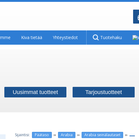
tamme
Kiva tietää
Yhteystiedot
Tuotehaku
Uusimmat tuotteet
Tarjoustuotteet
››
››
››
Päätaso
Arabia
Arabia seinälautaset