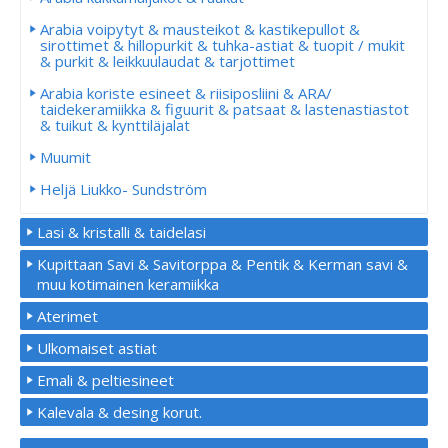
Arabia voipytyt & mausteikot & kastikepullot &
sirottimet & hillopurkit & tuhka-astiat & tuopit / mukit
& purkit & leikkuulaudat & tarjottimet
Arabia koriste esineet & riisiposliini & ARA/
taidekeramiikka & figuurit & patsaat & lastenastiastot
& tuikut & kynttiläjalat
Muumit
Heljä Liukko- Sundström
Lasi & kristalli & taidelasi
Kupittaan Savi & Savitorppa & Pentik & Kerman savi &
muu kotimainen keramiikka
Aterimet
Ulkomaiset astiat
Emali & peltiesineet
Kalevala & desing korut.