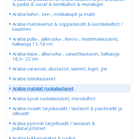
& padat & vuoat & liemikulhot & munakupit
Arabia kahvi-, tee-, mokkakupit ja mukit
Arabia maitokannut & soppaskoolit & kastikekulhot /
kaatimet
Arabia pulla-, jälkiruoka-, leivos-, hedelmälautaset,
halkaisija 15-18 cm
Arabia leipä-, alkuruoka-, salaattilautaset, halkaisija
18,5- 22 cm
Arabia varaosat, alustassit, kannet, kupit, jne
Arabia seinälautaset
Arabia matalat ruokalautaset
Arabia syvät ruokalautaset, murokulhot
Arabia ovaalit tarjoiluvadit / lautaset & paistivadit ja
sillivadit
Arabia pyöreät tarjoilivadit / lautaset &
pullatarjottimet
Arabia kukkamaljakot & ruukut