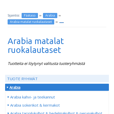
››
››
Päätaso
Arabia
››
Arabia matalat ruokalautaset
Arabia matalat
ruokalautaset
Tuotteita ei löytynyt valitusta tuoteryhmästä
TUOTE RYHMÄT
Arabia
Arabia kahvi- ja teekannut
Arabia sokerikot & kermakot
Arabia tarjoilukulhot & hedelmäkulhot & perunakulhot