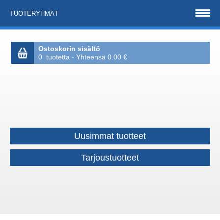
TUOTERYHMÄT
Ostoskorin sisältö
0 tuotetta - Yhteensä 0.00 €
Uusimmat tuotteet
Tarjoustuotteet