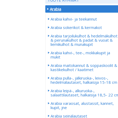
Arabia
Arabia kahvi- ja teekannut
Arabia sokerikot & kermakot
Arabia tarjoilukulhot & hedelmäkulhot
& perunakulhot & padat & vuoat &
liemikulhot & munakupit
Arabia kahvi-, tee-, mokkakupit ja
mukit
Arabia maitokannut & soppaskoolit &
kastikekulhot / kaatimet
Arabia pulla-, jälkiruoka-, leivos-,
hedelmälautaset, halkaisija 15-18 cm
Arabia leipä-, alkuruoka-,
salaattilautaset, halkaisija 18,5- 22 c
Arabia varaosat, alustassit, kannet,
kupit, jne
Arabia seinälautaset