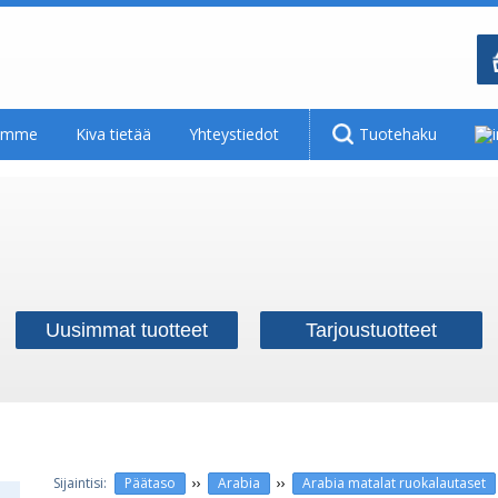
tamme
Kiva tietää
Yhteystiedot
Tuotehaku
Uusimmat tuotteet
Tarjoustuotteet
››
››
Päätaso
Arabia
Arabia matalat ruokalautaset