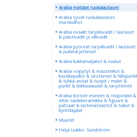
Arabia matalat ruokalautaset
Arabia syvät ruokalautaset,
murokulhot
Arabia ovaalit tarjoiluvadit / lautaset
& paistivadit ja sillivadit
Arabia pyöreät tarjoilivadit / lautaset
& pullatarjottimet
Arabia kukkamaljakot & ruukut
Arabia voipytyt & mausteikot &
kastikepullot & sirottimet & hillopurki
& tuhka-astiat & tuopit / mukit &
purkit & leikkuulaudat & tarjottimet
Arabia koriste esineet & riisiposliini &
ARA/ taidekeramiikka & figuurit &
patsaat & lastenastiastot & tuikut &
kynttiläjalat
Muumit
Heljä Liukko- Sundström