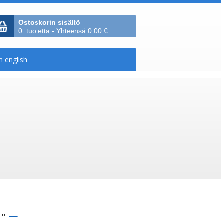
Ostoskorin sisältö
0 tuotetta - Yhteensä 0.00 €
››