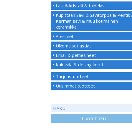
Lasi & kristalli & taidelasi
Kupittaan Savi & Savitorppa & Pentik
Kerman savi & muu kotimainen
keramiikka
Aterimet
Ulkomaiset astiat
Emali & peltiesineet
Kalevala & desing korut.
Tarjoustuotteet
Uusimmat tuotteet
HAKU
Tuotehaku