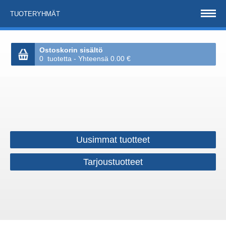
TUOTERYHMÄT
Ostoskorin sisältö
0 tuotetta - Yhteensä 0.00 €
Uusimmat tuotteet
Tarjoustuotteet