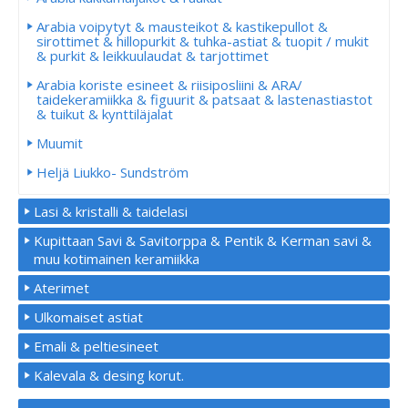
Arabia voipytyt & mausteikot & kastikepullot &
sirottimet & hillopurkit & tuhka-astiat & tuopit / mukit
& purkit & leikkuulaudat & tarjottimet
Arabia koriste esineet & riisiposliini & ARA/
taidekeramiikka & figuurit & patsaat & lastenastiastot
& tuikut & kynttiläjalat
Muumit
Heljä Liukko- Sundström
Lasi & kristalli & taidelasi
Kupittaan Savi & Savitorppa & Pentik & Kerman savi &
muu kotimainen keramiikka
Aterimet
Ulkomaiset astiat
Emali & peltiesineet
Kalevala & desing korut.