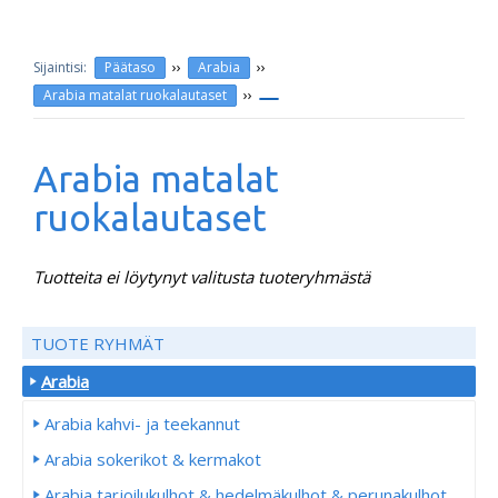
››
››
Päätaso
Arabia
››
Arabia matalat ruokalautaset
Arabia matalat
ruokalautaset
Tuotteita ei löytynyt valitusta tuoteryhmästä
TUOTE RYHMÄT
Arabia
Arabia kahvi- ja teekannut
Arabia sokerikot & kermakot
Arabia tarjoilukulhot & hedelmäkulhot & perunakulhot