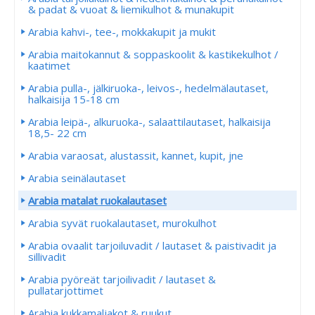
& padat & vuoat & liemikulhot & munakupit
Arabia kahvi-, tee-, mokkakupit ja mukit
Arabia maitokannut & soppaskoolit & kastikekulhot /
kaatimet
Arabia pulla-, jälkiruoka-, leivos-, hedelmälautaset,
halkaisija 15-18 cm
Arabia leipä-, alkuruoka-, salaattilautaset, halkaisija
18,5- 22 cm
Arabia varaosat, alustassit, kannet, kupit, jne
Arabia seinälautaset
Arabia matalat ruokalautaset
Arabia syvät ruokalautaset, murokulhot
Arabia ovaalit tarjoiluvadit / lautaset & paistivadit ja
sillivadit
Arabia pyöreät tarjoilivadit / lautaset &
pullatarjottimet
Arabia kukkamaljakot & ruukut