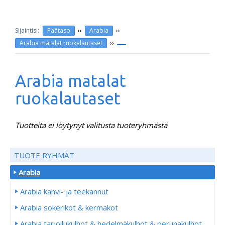
››
››
Päätaso
Arabia
››
Arabia matalat ruokalautaset
Arabia matalat
ruokalautaset
Tuotteita ei löytynyt valitusta tuoteryhmästä
TUOTE RYHMÄT
Arabia
Arabia kahvi- ja teekannut
Arabia sokerikot & kermakot
Arabia tarjoilukulhot & hedelmäkulhot & perunakulhot