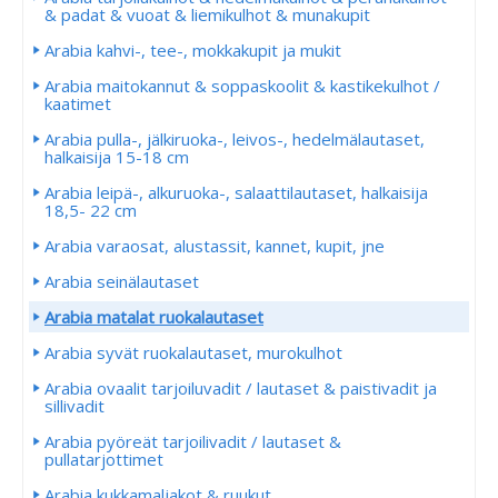
& padat & vuoat & liemikulhot & munakupit
Arabia kahvi-, tee-, mokkakupit ja mukit
Arabia maitokannut & soppaskoolit & kastikekulhot /
kaatimet
Arabia pulla-, jälkiruoka-, leivos-, hedelmälautaset,
halkaisija 15-18 cm
Arabia leipä-, alkuruoka-, salaattilautaset, halkaisija
18,5- 22 cm
Arabia varaosat, alustassit, kannet, kupit, jne
Arabia seinälautaset
Arabia matalat ruokalautaset
Arabia syvät ruokalautaset, murokulhot
Arabia ovaalit tarjoiluvadit / lautaset & paistivadit ja
sillivadit
Arabia pyöreät tarjoilivadit / lautaset &
pullatarjottimet
Arabia kukkamaljakot & ruukut