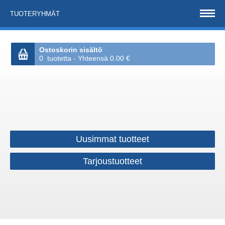
TUOTERYHMÄT
Ostoskorin sisältö
0 tuotetta - Yhteensä 0.00 €
Uusimmat tuotteet
Tarjoustuotteet