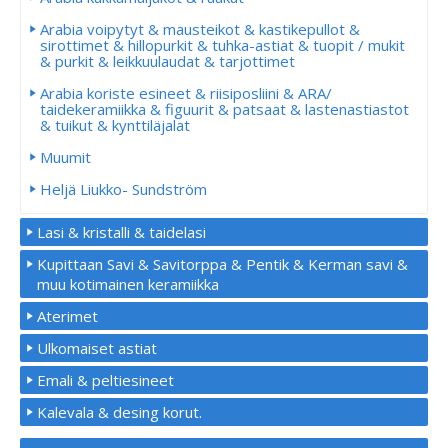
Arabia voipytyt & mausteikot & kastikepullot &
sirottimet & hillopurkit & tuhka-astiat & tuopit / mukit
& purkit & leikkuulaudat & tarjottimet
Arabia koriste esineet & riisiposliini & ARA/
taidekeramiikka & figuurit & patsaat & lastenastiastot
& tuikut & kynttiläjalat
Muumit
Heljä Liukko- Sundström
Lasi & kristalli & taidelasi
Kupittaan Savi & Savitorppa & Pentik & Kerman savi &
muu kotimainen keramiikka
Aterimet
Ulkomaiset astiat
Emali & peltiesineet
Kalevala & desing korut.