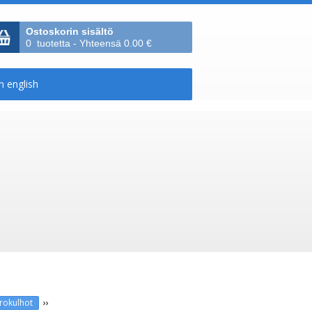
Ostoskorin sisältö
0 tuotetta - Yhteensä 0.00 €
››
urokulhot