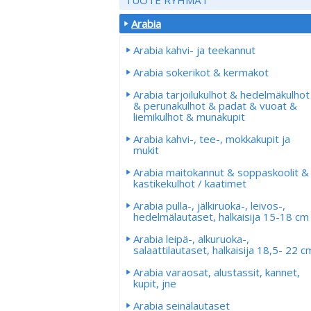
Arabia
Arabia kahvi- ja teekannut
Arabia sokerikot & kermakot
Arabia tarjoilukulhot & hedelmäkulhot
& perunakulhot & padat & vuoat &
liemikulhot & munakupit
Arabia kahvi-, tee-, mokkakupit ja
mukit
Arabia maitokannut & soppaskoolit &
kastikekulhot / kaatimet
Arabia pulla-, jälkiruoka-, leivos-,
hedelmälautaset, halkaisija 15-18 cm
Arabia leipä-, alkuruoka-,
salaattilautaset, halkaisija 18,5- 22 c
Arabia varaosat, alustassit, kannet,
kupit, jne
Arabia seinälautaset