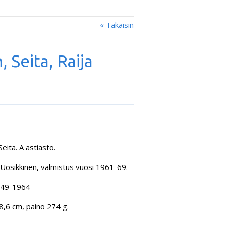
« Takaisin
 Seita, Raija
eita. A astiasto.
a Uosikkinen, valmistus vuosi 1961-69.
1949-1964
18,6 cm, paino 274 g.