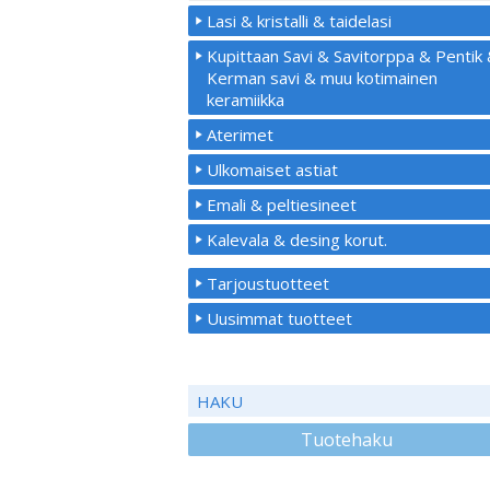
Lasi & kristalli & taidelasi
Kupittaan Savi & Savitorppa & Pentik
Kerman savi & muu kotimainen
keramiikka
Aterimet
Ulkomaiset astiat
Emali & peltiesineet
Kalevala & desing korut.
Tarjoustuotteet
Uusimmat tuotteet
HAKU
Tuotehaku