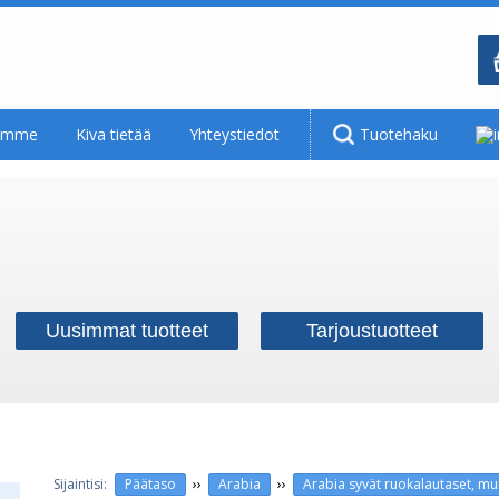
tamme
Kiva tietää
Yhteystiedot
Tuotehaku
Uusimmat tuotteet
Tarjoustuotteet
››
››
Päätaso
Arabia
Arabia syvät ruokalautaset, m