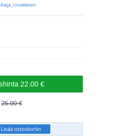
i/Raija_Uosikkinen
22.00 €
25.00 €