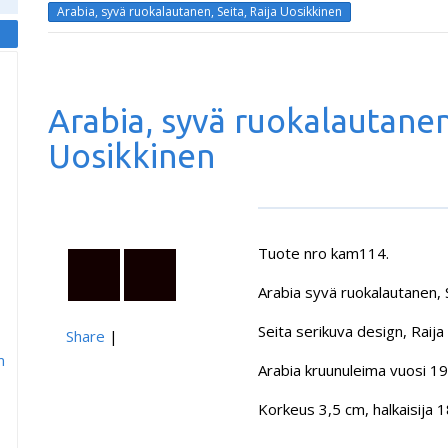
Arabia, syvä ruokalautanen, Seita, Raija Uosikkinen
Arabia, syvä ruokalautanen,
Uosikkinen
Tuote nro kam114.
Arabia syvä ruokalautanen, S
Seita serikuva design, Raij
Share
|
m
Arabia kruunuleima vuosi 
Korkeus 3,5 cm, halkaisija 