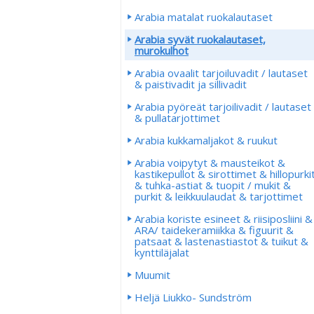
Arabia matalat ruokalautaset
Arabia syvät ruokalautaset,
murokulhot
Arabia ovaalit tarjoiluvadit / lautaset
& paistivadit ja sillivadit
Arabia pyöreät tarjoilivadit / lautaset
& pullatarjottimet
Arabia kukkamaljakot & ruukut
Arabia voipytyt & mausteikot &
kastikepullot & sirottimet & hillopurki
& tuhka-astiat & tuopit / mukit &
purkit & leikkuulaudat & tarjottimet
Arabia koriste esineet & riisiposliini &
ARA/ taidekeramiikka & figuurit &
patsaat & lastenastiastot & tuikut &
kynttiläjalat
Muumit
Heljä Liukko- Sundström