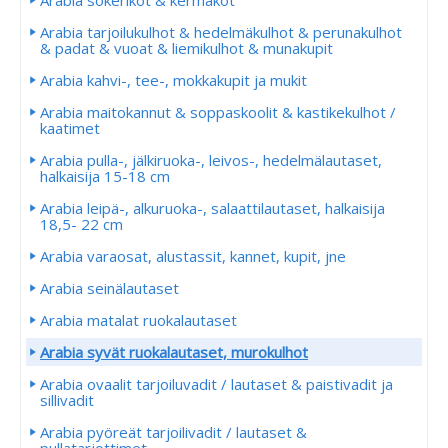
Arabia sokerikot & kermakot
Arabia tarjoilukulhot & hedelmäkulhot & perunakulhot
& padat & vuoat & liemikulhot & munakupit
Arabia kahvi-, tee-, mokkakupit ja mukit
Arabia maitokannut & soppaskoolit & kastikekulhot /
kaatimet
Arabia pulla-, jälkiruoka-, leivos-, hedelmälautaset,
halkaisija 15-18 cm
Arabia leipä-, alkuruoka-, salaattilautaset, halkaisija
18,5- 22 cm
Arabia varaosat, alustassit, kannet, kupit, jne
Arabia seinälautaset
Arabia matalat ruokalautaset
Arabia syvät ruokalautaset, murokulhot
Arabia ovaalit tarjoiluvadit / lautaset & paistivadit ja
sillivadit
Arabia pyöreät tarjoilivadit / lautaset &