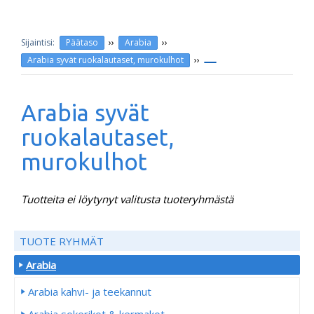
››
››
Päätaso
Arabia
››
Arabia syvät ruokalautaset, murokulhot
Arabia syvät
ruokalautaset,
murokulhot
Tuotteita ei löytynyt valitusta tuoteryhmästä
TUOTE RYHMÄT
Arabia
Arabia kahvi- ja teekannut