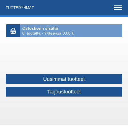
TUOTERYHMÄT
Ostoskorin sisältö
0 tuotetta - Yhteensä 0.00 €
Uusimmat tuotteet
Tarjoustuotteet