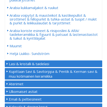
pullatarjottimet
Arabia kukkamaljakot & ruukut
Arabia voipytyt & mausteikot & kastikepullot &
sirottimet & hillopurkit & tuhka-astiat & tuopit / mukit
& purkit & leikkuulaudat & tarjottimet
Arabia koriste esineet & riisiposliini & ARA/
taidekeramiikka & figuurit & patsaat & lastenastiastot
& tuikut & kynttiläjalat
Muumit
Heljä Liukko- Sundström
Lasi & kristalli & taidelasi
Kupittaan Savi & Savitorppa & Pentik & Kerman savi &
muu kotimainen keramiikka
Aterimet
Ulkomaiset astiat
Emali & peltiesineet
Kalevala & desing korut.