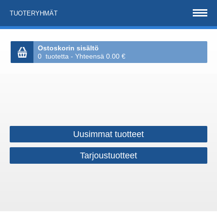
TUOTERYHMÄT
Ostoskorin sisältö
0 tuotetta - Yhteensä 0.00 €
Uusimmat tuotteet
Tarjoustuotteet