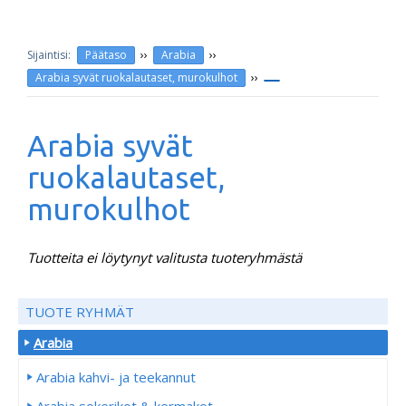
››
››
Päätaso
Arabia
››
Arabia syvät ruokalautaset, murokulhot
Arabia syvät
ruokalautaset,
murokulhot
Tuotteita ei löytynyt valitusta tuoteryhmästä
TUOTE RYHMÄT
Arabia
Arabia kahvi- ja teekannut