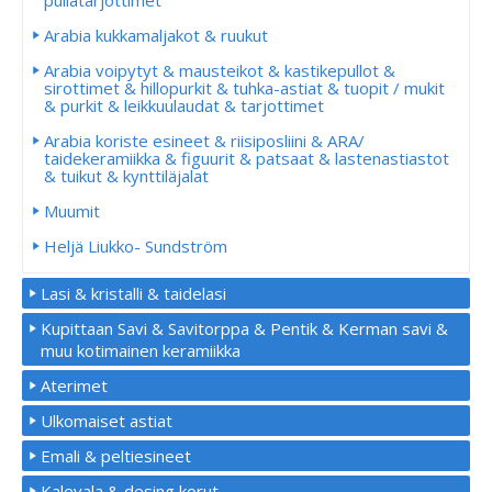
pullatarjottimet
Arabia kukkamaljakot & ruukut
Arabia voipytyt & mausteikot & kastikepullot &
sirottimet & hillopurkit & tuhka-astiat & tuopit / mukit
& purkit & leikkuulaudat & tarjottimet
Arabia koriste esineet & riisiposliini & ARA/
taidekeramiikka & figuurit & patsaat & lastenastiastot
& tuikut & kynttiläjalat
Muumit
Heljä Liukko- Sundström
Lasi & kristalli & taidelasi
Kupittaan Savi & Savitorppa & Pentik & Kerman savi &
muu kotimainen keramiikka
Aterimet
Ulkomaiset astiat
Emali & peltiesineet
Kalevala & desing korut.