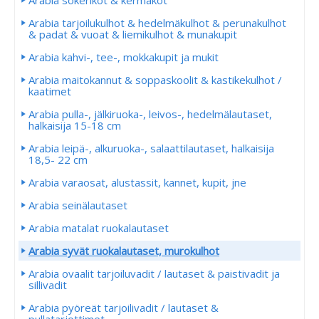
Arabia sokerikot & kermakot
Arabia tarjoilukulhot & hedelmäkulhot & perunakulhot
& padat & vuoat & liemikulhot & munakupit
Arabia kahvi-, tee-, mokkakupit ja mukit
Arabia maitokannut & soppaskoolit & kastikekulhot /
kaatimet
Arabia pulla-, jälkiruoka-, leivos-, hedelmälautaset,
halkaisija 15-18 cm
Arabia leipä-, alkuruoka-, salaattilautaset, halkaisija
18,5- 22 cm
Arabia varaosat, alustassit, kannet, kupit, jne
Arabia seinälautaset
Arabia matalat ruokalautaset
Arabia syvät ruokalautaset, murokulhot
Arabia ovaalit tarjoiluvadit / lautaset & paistivadit ja
sillivadit
Arabia pyöreät tarjoilivadit / lautaset &