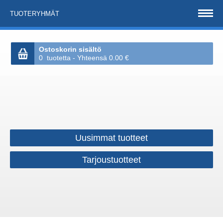
TUOTERYHMÄT
Ostoskorin sisältö
0 tuotetta - Yhteensä 0.00 €
Uusimmat tuotteet
Tarjoustuotteet