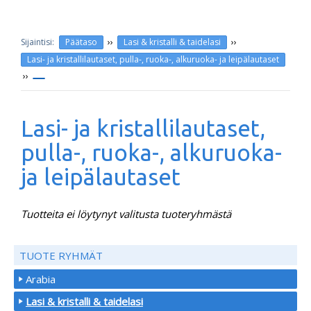
››
››
Päätaso
Lasi & kristalli & taidelasi
Lasi- ja kristallilautaset, pulla-, ruoka-, alkuruoka- ja leipälautaset
››
Lasi- ja kristallilautaset,
pulla-, ruoka-, alkuruoka-
ja leipälautaset
Tuotteita ei löytynyt valitusta tuoteryhmästä
TUOTE RYHMÄT
Arabia
Lasi & kristalli & taidelasi