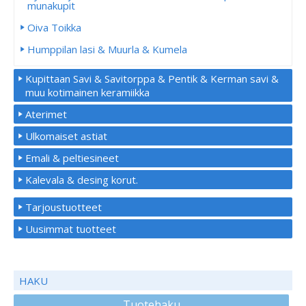
munakupit
Oiva Toikka
Humppilan lasi & Muurla & Kumela
Kupittaan Savi & Savitorppa & Pentik & Kerman savi &
muu kotimainen keramiikka
Aterimet
Ulkomaiset astiat
Emali & peltiesineet
Kalevala & desing korut.
Tarjoustuotteet
Uusimmat tuotteet
HAKU
Tuotehaku