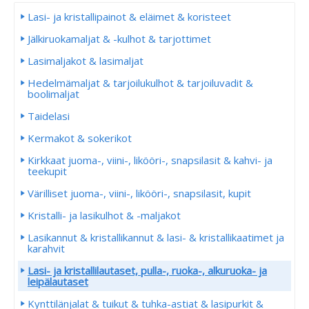
Lasi- ja kristallipainot & eläimet & koristeet
Jälkiruokamaljat & -kulhot & tarjottimet
Lasimaljakot & lasimaljat
Hedelmämaljat & tarjoilukulhot & tarjoiluvadit &
boolimaljat
Taidelasi
Kermakot & sokerikot
Kirkkaat juoma-, viini-, likööri-, snapsilasit & kahvi- ja
teekupit
Värilliset juoma-, viini-, likööri-, snapsilasit, kupit
Kristalli- ja lasikulhot & -maljakot
Lasikannut & kristallikannut & lasi- & kristallikaatimet ja
karahvit
Lasi- ja kristallilautaset, pulla-, ruoka-, alkuruoka- ja
leipälautaset
Kynttilänjalat & tuikut & tuhka-astiat & lasipurkit &