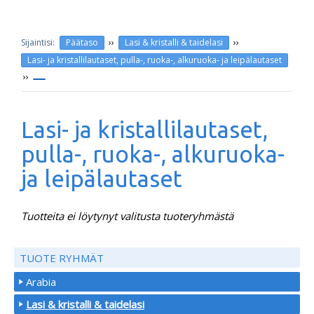
››
››
Päätaso
Lasi & kristalli & taidelasi
Lasi- ja kristallilautaset, pulla-, ruoka-, alkuruoka- ja leipälautaset
››
Lasi- ja kristallilautaset,
pulla-, ruoka-, alkuruoka-
ja leipälautaset
Tuotteita ei löytynyt valitusta tuoteryhmästä
TUOTE RYHMÄT
Arabia
Lasi & kristalli & taidelasi