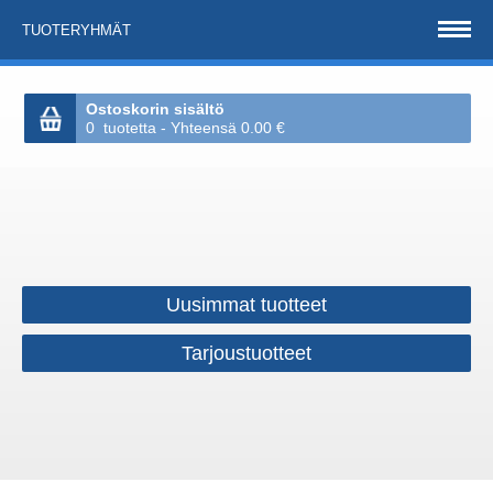
TUOTERYHMÄT
Ostoskorin sisältö
0 tuotetta - Yhteensä 0.00 €
Uusimmat tuotteet
Tarjoustuotteet