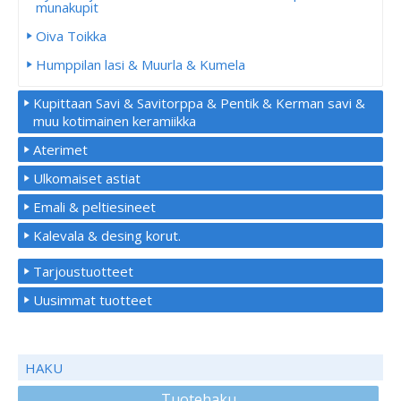
munakupit
Oiva Toikka
Humppilan lasi & Muurla & Kumela
Kupittaan Savi & Savitorppa & Pentik & Kerman savi &
muu kotimainen keramiikka
Aterimet
Ulkomaiset astiat
Emali & peltiesineet
Kalevala & desing korut.
Tarjoustuotteet
Uusimmat tuotteet
HAKU
Tuotehaku