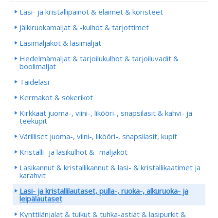
Lasi- ja kristallipainot & eläimet & koristeet
Jälkiruokamaljat & -kulhot & tarjottimet
Lasimaljakot & lasimaljat
Hedelmämaljat & tarjoilukulhot & tarjoiluvadit &
boolimaljat
Taidelasi
Kermakot & sokerikot
Kirkkaat juoma-, viini-, likööri-, snapsilasit & kahvi- ja
teekupit
Värilliset juoma-, viini-, likööri-, snapsilasit, kupit
Kristalli- ja lasikulhot & -maljakot
Lasikannut & kristallikannut & lasi- & kristallikaatimet ja
karahvit
Lasi- ja kristallilautaset, pulla-, ruoka-, alkuruoka- ja
leipälautaset
Kynttilänjalat & tuikut & tuhka-astiat & lasipurkit &