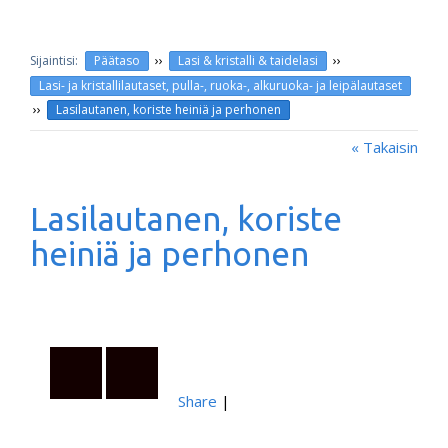
››
››
Päätaso
Lasi & kristalli & taidelasi
Lasi- ja kristallilautaset, pulla-, ruoka-, alkuruoka- ja leipälautaset
››
Lasilautanen, koriste heiniä ja perhonen
« Takaisin
Lasilautanen, koriste
heiniä ja perhonen
Share
|