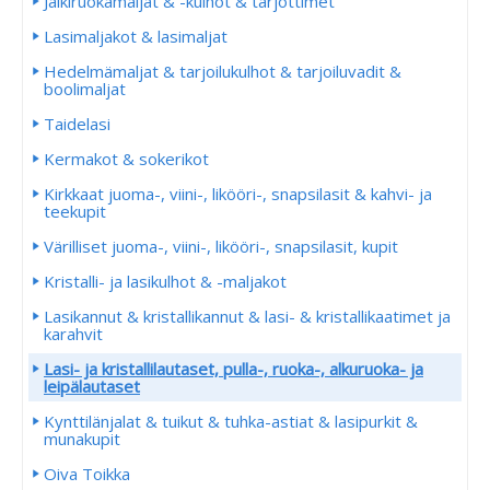
Jälkiruokamaljat & -kulhot & tarjottimet
Lasimaljakot & lasimaljat
Hedelmämaljat & tarjoilukulhot & tarjoiluvadit &
boolimaljat
Taidelasi
Kermakot & sokerikot
Kirkkaat juoma-, viini-, likööri-, snapsilasit & kahvi- ja
teekupit
Värilliset juoma-, viini-, likööri-, snapsilasit, kupit
Kristalli- ja lasikulhot & -maljakot
Lasikannut & kristallikannut & lasi- & kristallikaatimet ja
karahvit
Lasi- ja kristallilautaset, pulla-, ruoka-, alkuruoka- ja
leipälautaset
Kynttilänjalat & tuikut & tuhka-astiat & lasipurkit &
munakupit
Oiva Toikka