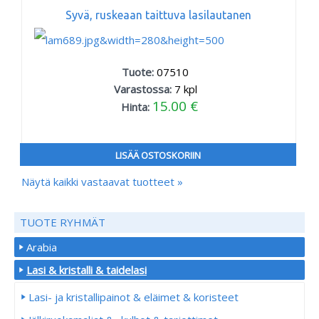
Syvä, ruskeaan taittuva lasilautanen
Tuote:
07510
Varastossa:
7
kpl
15.00 €
Hinta:
LISÄÄ OSTOSKORIIN
Näytä kaikki vastaavat tuotteet »
TUOTE RYHMÄT
Arabia
Lasi & kristalli & taidelasi
Lasi- ja kristallipainot & eläimet & koristeet