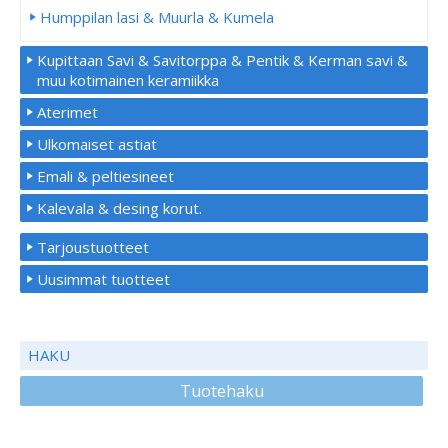
Humppilan lasi & Muurla & Kumela
Kupittaan Savi & Savitorppa & Pentik & Kerman savi &
muu kotimainen keramiikka
Aterimet
Ulkomaiset astiat
Emali & peltiesineet
Kalevala & desing korut.
Tarjoustuotteet
Uusimmat tuotteet
HAKU
Tuotehaku