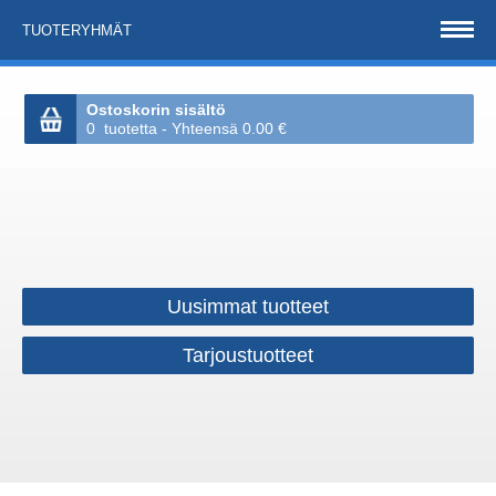
TUOTERYHMÄT
Ostoskorin sisältö
0 tuotetta - Yhteensä 0.00 €
Uusimmat tuotteet
Tarjoustuotteet