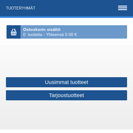
TUOTERYHMÄT
Ostoskorin sisältö
0 tuotetta - Yhteensä 0.00 €
Uusimmat tuotteet
Tarjoustuotteet