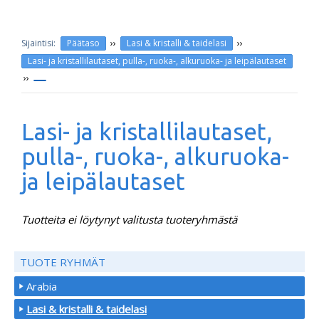
››
››
Päätaso
Lasi & kristalli & taidelasi
Lasi- ja kristallilautaset, pulla-, ruoka-, alkuruoka- ja leipälautaset
››
Lasi- ja kristallilautaset,
pulla-, ruoka-, alkuruoka-
ja leipälautaset
Tuotteita ei löytynyt valitusta tuoteryhmästä
TUOTE RYHMÄT
Arabia
Lasi & kristalli & taidelasi