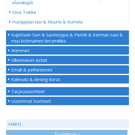
munakupit
Oiva Toikka
Humppilan lasi & Muurla & Kumela
Kupittaan Savi & Savitorppa & Pentik & Kerman savi &
muu kotimainen keramiikka
Aterimet
Ulkomaiset astiat
Emali & peltiesineet
Kalevala & desing korut.
Tarjoustuotteet
Uusimmat tuotteet
HAKU
Tuotehaku