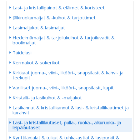
Lasi- ja kristallipainot & eläimet & koristeet
Jälkiruokamaljat & -kulhot & tarjottimet
Lasimaljakot & lasimaljat
Hedelmämaljat & tarjoilukulhot & tarjoiluvadit &
boolimaljat
Taidelasi
Kermakot & sokerikot
Kirkkaat juoma-, viini-, likööri-, snapsilasit & kahvi- ja
teekupit
Värilliset juoma-, viini-, likööri-, snapsilasit, kupit
Kristalli- ja lasikulhot & -maljakot
Lasikannut & kristallikannut & lasi- & kristallikaatimet ja
karahvit
Lasi- ja kristallilautaset, pulla-, ruoka-, alkuruoka- ja
leipälautaset
Kynttilänjalat & tuikut & tuhka-astiat & lasipurkit &