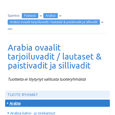
››
››
Päätaso
Arabia
››
Arabia ovaalit tarjoiluvadit / lautaset & paistivadit ja sillivadit
Arabia ovaalit
tarjoiluvadit / lautaset &
paistivadit ja sillivadit
Tuotteita ei löytynyt valitusta tuoteryhmästä
TUOTE RYHMÄT
Arabia
Arabia kahvi- ja teekannut