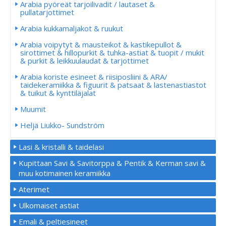
Arabia pyöreät tarjoilivadit / lautaset &
pullatarjottimet
Arabia kukkamaljakot & ruukut
Arabia voipytyt & mausteikot & kastikepullot &
sirottimet & hillopurkit & tuhka-astiat & tuopit / mukit
& purkit & leikkuulaudat & tarjottimet
Arabia koriste esineet & riisiposliini & ARA/
taidekeramiikka & figuurit & patsaat & lastenastiastot
& tuikut & kynttiläjalat
Muumit
Heljä Liukko- Sundström
Lasi & kristalli & taidelasi
Kupittaan Savi & Savitorppa & Pentik & Kerman savi &
muu kotimainen keramiikka
Aterimet
Ulkomaiset astiat
Emali & peltiesineet