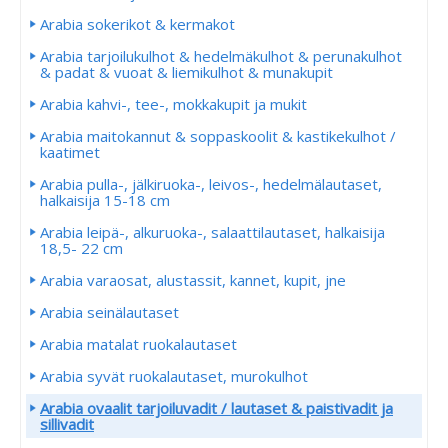
Arabia sokerikot & kermakot
Arabia tarjoilukulhot & hedelmäkulhot & perunakulhot
& padat & vuoat & liemikulhot & munakupit
Arabia kahvi-, tee-, mokkakupit ja mukit
Arabia maitokannut & soppaskoolit & kastikekulhot /
kaatimet
Arabia pulla-, jälkiruoka-, leivos-, hedelmälautaset,
halkaisija 15-18 cm
Arabia leipä-, alkuruoka-, salaattilautaset, halkaisija
18,5- 22 cm
Arabia varaosat, alustassit, kannet, kupit, jne
Arabia seinälautaset
Arabia matalat ruokalautaset
Arabia syvät ruokalautaset, murokulhot
Arabia ovaalit tarjoiluvadit / lautaset & paistivadit ja
sillivadit