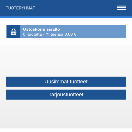
TUOTERYHMÄT
Ostoskorin sisältö
0 tuotetta - Yhteensä 0.00 €
Uusimmat tuotteet
Tarjoustuotteet