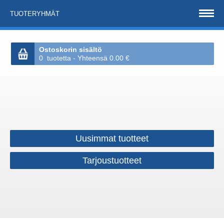
TUOTERYHMÄT
Ostoskorin sisältö
0 tuotetta - Yhteensä 0.00 €
Uusimmat tuotteet
Tarjoustuotteet