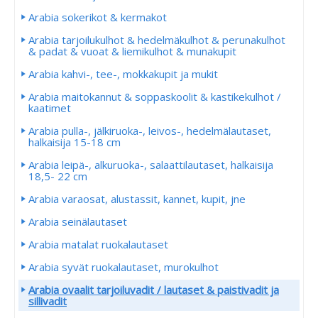
Arabia sokerikot & kermakot
Arabia tarjoilukulhot & hedelmäkulhot & perunakulhot
& padat & vuoat & liemikulhot & munakupit
Arabia kahvi-, tee-, mokkakupit ja mukit
Arabia maitokannut & soppaskoolit & kastikekulhot /
kaatimet
Arabia pulla-, jälkiruoka-, leivos-, hedelmälautaset,
halkaisija 15-18 cm
Arabia leipä-, alkuruoka-, salaattilautaset, halkaisija
18,5- 22 cm
Arabia varaosat, alustassit, kannet, kupit, jne
Arabia seinälautaset
Arabia matalat ruokalautaset
Arabia syvät ruokalautaset, murokulhot
Arabia ovaalit tarjoiluvadit / lautaset & paistivadit ja
sillivadit