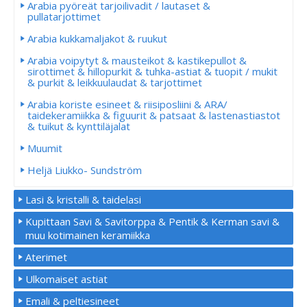
Arabia pyöreät tarjoilivadit / lautaset &
pullatarjottimet
Arabia kukkamaljakot & ruukut
Arabia voipytyt & mausteikot & kastikepullot &
sirottimet & hillopurkit & tuhka-astiat & tuopit / mukit
& purkit & leikkuulaudat & tarjottimet
Arabia koriste esineet & riisiposliini & ARA/
taidekeramiikka & figuurit & patsaat & lastenastiastot
& tuikut & kynttiläjalat
Muumit
Heljä Liukko- Sundström
Lasi & kristalli & taidelasi
Kupittaan Savi & Savitorppa & Pentik & Kerman savi &
muu kotimainen keramiikka
Aterimet
Ulkomaiset astiat
Emali & peltiesineet