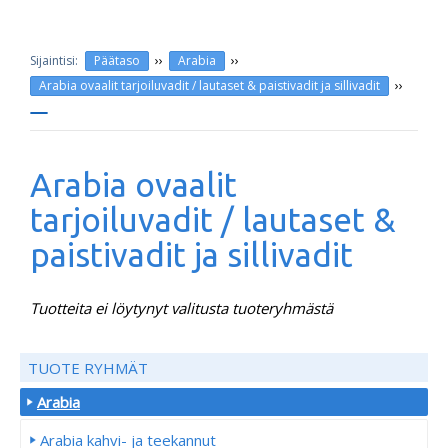
››
››
Päätaso
Arabia
››
Arabia ovaalit tarjoiluvadit / lautaset & paistivadit ja sillivadit
Arabia ovaalit
tarjoiluvadit / lautaset &
paistivadit ja sillivadit
Tuotteita ei löytynyt valitusta tuoteryhmästä
TUOTE RYHMÄT
Arabia
Arabia kahvi- ja teekannut