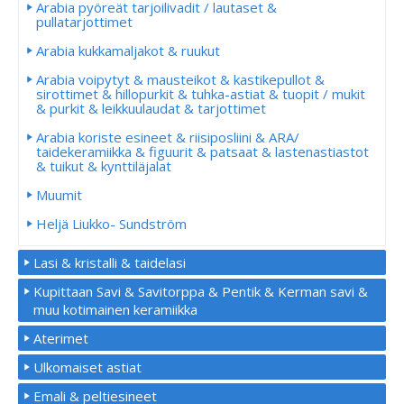
Arabia pyöreät tarjoilivadit / lautaset &
pullatarjottimet
Arabia kukkamaljakot & ruukut
Arabia voipytyt & mausteikot & kastikepullot &
sirottimet & hillopurkit & tuhka-astiat & tuopit / mukit
& purkit & leikkuulaudat & tarjottimet
Arabia koriste esineet & riisiposliini & ARA/
taidekeramiikka & figuurit & patsaat & lastenastiastot
& tuikut & kynttiläjalat
Muumit
Heljä Liukko- Sundström
Lasi & kristalli & taidelasi
Kupittaan Savi & Savitorppa & Pentik & Kerman savi &
muu kotimainen keramiikka
Aterimet
Ulkomaiset astiat
Emali & peltiesineet