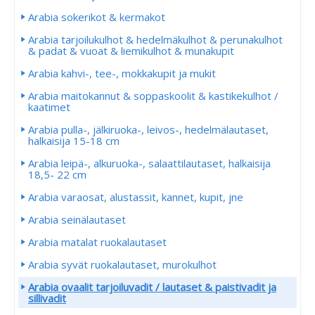
Arabia sokerikot & kermakot
Arabia tarjoilukulhot & hedelmäkulhot & perunakulhot
& padat & vuoat & liemikulhot & munakupit
Arabia kahvi-, tee-, mokkakupit ja mukit
Arabia maitokannut & soppaskoolit & kastikekulhot /
kaatimet
Arabia pulla-, jälkiruoka-, leivos-, hedelmälautaset,
halkaisija 15-18 cm
Arabia leipä-, alkuruoka-, salaattilautaset, halkaisija
18,5- 22 cm
Arabia varaosat, alustassit, kannet, kupit, jne
Arabia seinälautaset
Arabia matalat ruokalautaset
Arabia syvät ruokalautaset, murokulhot
Arabia ovaalit tarjoiluvadit / lautaset & paistivadit ja
sillivadit