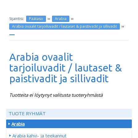
››
››
Päätaso
Arabia
››
Arabia ovaalit tarjoiluvadit / lautaset & paistivadit ja sillivadit
Arabia ovaalit
tarjoiluvadit / lautaset &
paistivadit ja sillivadit
Tuotteita ei löytynyt valitusta tuoteryhmästä
TUOTE RYHMÄT
Arabia
Arabia kahvi- ja teekannut