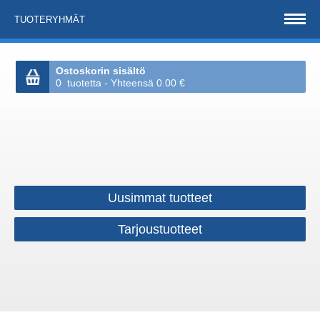
TUOTERYHMÄT
Ostoskorin sisältö
0 tuotetta - Yhteensä 0.00 €
Uusimmat tuotteet
Tarjoustuotteet