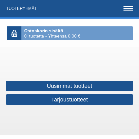
TUOTERYHMÄT
Ostoskorin sisältö
0 tuotetta - Yhteensä 0.00 €
Uusimmat tuotteet
Tarjoustuotteet