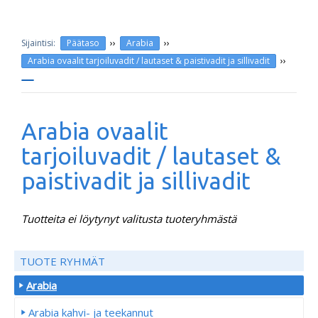
››
››
Päätaso
Arabia
››
Arabia ovaalit tarjoiluvadit / lautaset & paistivadit ja sillivadit
Arabia ovaalit
tarjoiluvadit / lautaset &
paistivadit ja sillivadit
Tuotteita ei löytynyt valitusta tuoteryhmästä
TUOTE RYHMÄT
Arabia
Arabia kahvi- ja teekannut