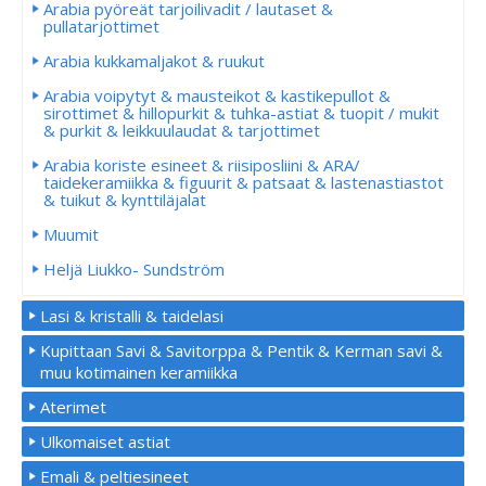
Arabia pyöreät tarjoilivadit / lautaset &
pullatarjottimet
Arabia kukkamaljakot & ruukut
Arabia voipytyt & mausteikot & kastikepullot &
sirottimet & hillopurkit & tuhka-astiat & tuopit / mukit
& purkit & leikkuulaudat & tarjottimet
Arabia koriste esineet & riisiposliini & ARA/
taidekeramiikka & figuurit & patsaat & lastenastiastot
& tuikut & kynttiläjalat
Muumit
Heljä Liukko- Sundström
Lasi & kristalli & taidelasi
Kupittaan Savi & Savitorppa & Pentik & Kerman savi &
muu kotimainen keramiikka
Aterimet
Ulkomaiset astiat
Emali & peltiesineet