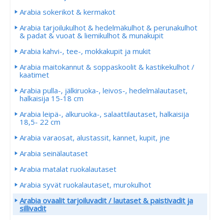
Arabia sokerikot & kermakot
Arabia tarjoilukulhot & hedelmäkulhot & perunakulhot
& padat & vuoat & liemikulhot & munakupit
Arabia kahvi-, tee-, mokkakupit ja mukit
Arabia maitokannut & soppaskoolit & kastikekulhot /
kaatimet
Arabia pulla-, jälkiruoka-, leivos-, hedelmälautaset,
halkaisija 15-18 cm
Arabia leipä-, alkuruoka-, salaattilautaset, halkaisija
18,5- 22 cm
Arabia varaosat, alustassit, kannet, kupit, jne
Arabia seinälautaset
Arabia matalat ruokalautaset
Arabia syvät ruokalautaset, murokulhot
Arabia ovaalit tarjoiluvadit / lautaset & paistivadit ja
sillivadit