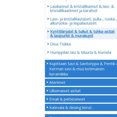
Lasikannut & kristallikannut & lasi- &
kristallikaatimet ja karahvit
Lasi- ja kristallilautaset, pulla-, ruoka-
alkuruoka- ja leipälautaset
Kynttilänjalat & tuikut & tuhka-astiat
& lasipurkit & munakupit
Oiva Toikka
Humppilan lasi & Muurla & Kumela
Kupittaan Savi & Savitorppa & Pentik
Kerman savi & muu kotimainen
keramiikka
Aterimet
Ulkomaiset astiat
Emali & peltiesineet
Kalevala & desing korut.