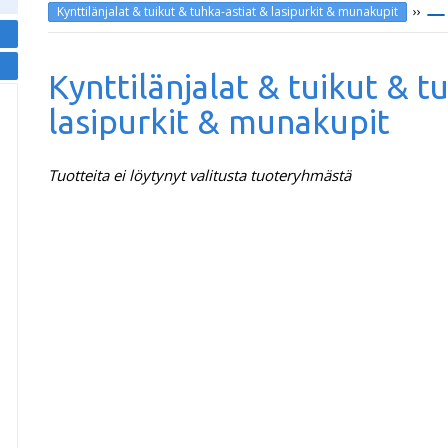
››
Kynttilänjalat & tuikut & tuhka-astiat & lasipurkit & munakupit
Kynttilänjalat & tuikut & t
lasipurkit & munakupit
Tuotteita ei löytynyt valitusta tuoteryhmästä