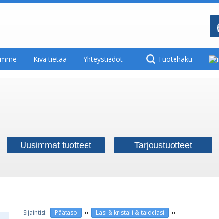
tamme
Kiva tietää
Yhteystiedot
Tuotehaku
Uusimmat tuotteet
Tarjoustuotteet
››
››
Päätaso
Lasi & kristalli & taidelasi