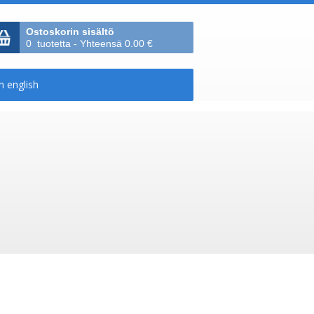
Ostoskorin sisältö
0 tuotetta - Yhteensä 0.00 €