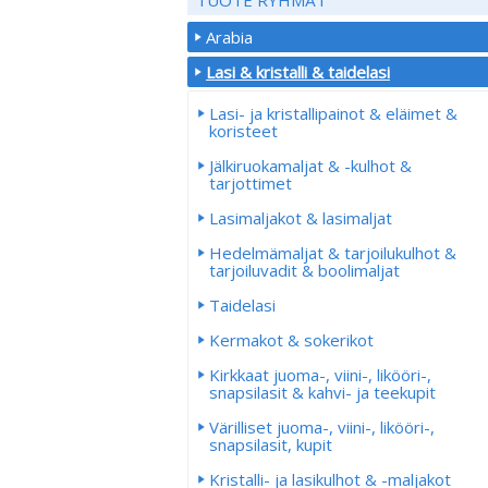
Arabia
Lasi & kristalli & taidelasi
Lasi- ja kristallipainot & eläimet &
koristeet
Jälkiruokamaljat & -kulhot &
tarjottimet
Lasimaljakot & lasimaljat
Hedelmämaljat & tarjoilukulhot &
tarjoiluvadit & boolimaljat
Taidelasi
Kermakot & sokerikot
Kirkkaat juoma-, viini-, likööri-,
snapsilasit & kahvi- ja teekupit
Värilliset juoma-, viini-, likööri-,
snapsilasit, kupit
Kristalli- ja lasikulhot & -maljakot