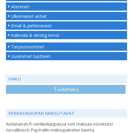
Aterimet
Ulkomaiset astiat
Emali & peltiesineet
Kalevala & desing korut.
Tarjoustuotteet
Uusimmat tuotteet
HAKU
Tuotehaku
VERKKOKAUPAN MAKSUTAVAT
Astiataivas.fi-verkkokaupassa voit maksaa ostoksesi
turvallisesti Paytrailin maksupalvelun kautta.