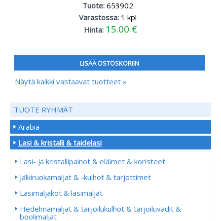
Tuote:
653902
Varastossa:
1
kpl
15.00 €
Hinta:
LISÄÄ OSTOSKORIIN
Näytä kaikki vastaavat tuotteet »
TUOTE RYHMÄT
Arabia
Lasi & kristalli & taidelasi
Lasi- ja kristallipainot & eläimet & koristeet
Jälkiruokamaljat & -kulhot & tarjottimet
Lasimaljakot & lasimaljat
Hedelmämaljat & tarjoilukulhot & tarjoiluvadit &
boolimaljat