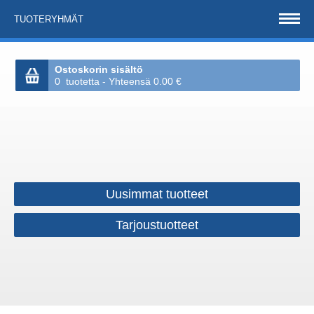
TUOTERYHMÄT
Ostoskorin sisältö
0 tuotetta - Yhteensä 0.00 €
Uusimmat tuotteet
Tarjoustuotteet