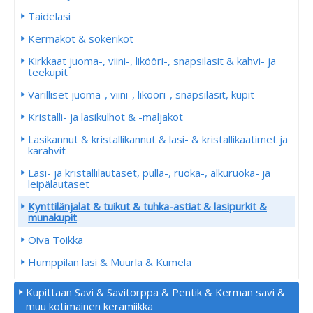
Taidelasi
Kermakot & sokerikot
Kirkkaat juoma-, viini-, likööri-, snapsilasit & kahvi- ja
teekupit
Värilliset juoma-, viini-, likööri-, snapsilasit, kupit
Kristalli- ja lasikulhot & -maljakot
Lasikannut & kristallikannut & lasi- & kristallikaatimet ja
karahvit
Lasi- ja kristallilautaset, pulla-, ruoka-, alkuruoka- ja
leipälautaset
Kynttilänjalat & tuikut & tuhka-astiat & lasipurkit &
munakupit
Oiva Toikka
Humppilan lasi & Muurla & Kumela
Kupittaan Savi & Savitorppa & Pentik & Kerman savi &
muu kotimainen keramiikka