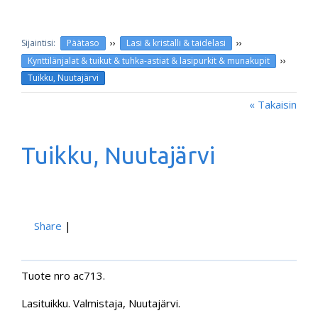
››
››
Päätaso
Lasi & kristalli & taidelasi
››
Kynttilänjalat & tuikut & tuhka-astiat & lasipurkit & munakupit
Tuikku, Nuutajärvi
« Takaisin
Tuikku, Nuutajärvi
Share
|
Tuote nro ac713.
Lasituikku. Valmistaja, Nuutajärvi.